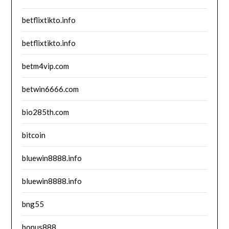
betflixtikto.info
betflixtikto.info
betm4vip.com
betwin6666.com
bio285th.com
bitcoin
bluewin8888.info
bluewin8888.info
bng55
bonus888