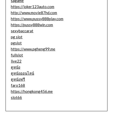
sagame
https://joker123auto.com
http://www.movie87hd.com
https://www.pussy888play.com
https://pussy888win.com
sexybaccarat
pg slot
pgslot
https://www.pgheng99.me
fullslot
live22
ดูหนัง
ดูหนังออนไลน์
ดูหนังฟรี
faro168
https://hongkong456.me
slot66