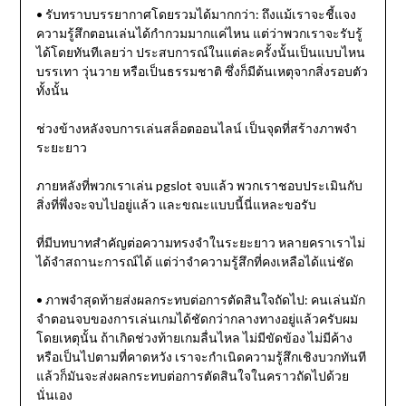
• รับทราบบรรยากาศโดยรวมได้มากกว่า: ถึงแม้เราจะชี้แจง
ความรู้สึกตอนเล่นได้กำกวมมากแค่ไหน แต่ว่าพวกเราจะรับรู้
ได้โดยทันทีเลยว่า ประสบการณ์ในแต่ละครั้งนั้นเป็นแบบไหน
บรรเทา วุ่นวาย หรือเป็นธรรมชาติ ซึ่งก็มีต้นเหตุจากสิ่งรอบตัว
ทั้งนั้น
ช่วงข้างหลังจบการเล่นสล็อตออนไลน์ เป็นจุดที่สร้างภาพจำ
ระยะยาว
ภายหลังที่พวกเราเล่น pgslot จบแล้ว พวกเราชอบประเมินกับ
สิ่งที่พึ่งจะจบไปอยู่แล้ว และขณะแบบนี้นี่แหละขอรับ
ที่มีบทบาทสำคัญต่อความทรงจำในระยะยาว หลายคราเราไม่
ได้จำสถานะการณ์ได้ แต่ว่าจำความรู้สึกที่คงเหลือได้แน่ชัด
• ภาพจำสุดท้ายส่งผลกระทบต่อการตัดสินใจถัดไป: คนเล่นมัก
จำตอนจบของการเล่นเกมได้ชัดกว่ากลางทางอยู่แล้วครับผม
โดยเหตุนั้น ถ้าเกิดช่วงท้ายเกมลื่นไหล ไม่มีขัดข้อง ไม่มีค้าง
หรือเป็นไปตามที่คาดหวัง เราจะกำเนิดความรู้สึกเชิงบวกทันที
แล้วก็มันจะส่งผลกระทบต่อการตัดสินใจในคราวถัดไปด้วย
นั่นเอง