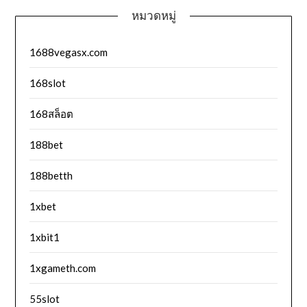
หมวดหมู่
1688vegasx.com
168slot
168สล็อต
188bet
188betth
1xbet
1xbit1
1xgameth.com
55slot