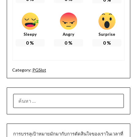
Sleepy
Angry
Surprise
0
%
0
%
0
%
Category:
PGSlot
ค้นหา
สำหรับ:
การบรรลุเป้าหมายมักมากับการตัดสินใจของเราในเวลาที่