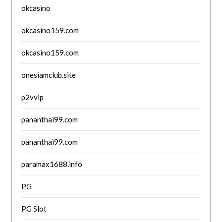
okcasino
okcasino159.com
okcasino159.com
onesiamclub.site
p2vvip
pananthai99.com
pananthai99.com
paramax1688.info
PG
PG Slot