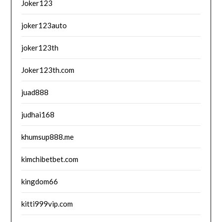
Joker123
joker123auto
joker123th
Joker123th.com
juad888
judhai168
khumsup888.me
kimchibetbet.com
kingdom66
kitti999vip.com