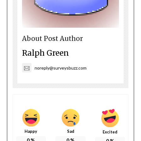
About Post Author
Ralph Green
noreply@surveysbuzz.com
Happy
Sad
Excited
0
%
0
%
0
%