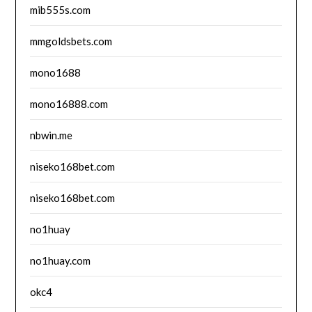
mib555s.com
mmgoldsbets.com
mono1688
mono16888.com
nbwin.me
niseko168bet.com
niseko168bet.com
no1huay
no1huay.com
okc4