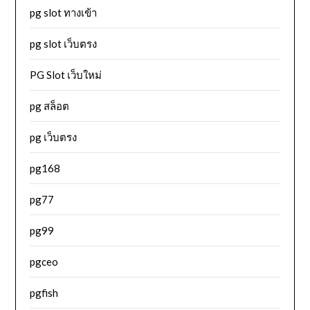
pg slot ทางเข้า
pg slot เว็บตรง
PG Slot เว็บใหม่
pg สล็อต
pg เว็บตรง
pg168
pg77
pg99
pgceo
pgfish