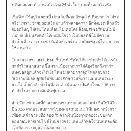
• ติดต่อคณะทำงานได้ตลอด 24 ชั่วโมง รวมทั้งตอบไวจริง
เว็บที่ผมใช้อยู่ในตอนนี้ เป็นเว็บที่ผมกล้าพูดได้เต็มปากว่า “จ่าย
จริง” เพราะว่าผมถอนเงินมาแล้วหลายคราว อีกทั้งยอดเล็กแล้ว
ก็ยอดใหญ่ ไม่เคยโดนเลื่อน ไม่เคยโดนล็อกยูสเซอร์แบบไม่มี
เหตุผล นี่เป็นสิ่งที่ทำให้ผมมั่นใจว่า เว็บบอลที่ดี ไม่มีความ
จำเป็นที่จะต้องประชาสัมพันธ์เวอร์ แต่ว่าต้องพิสูจน์ได้จากการ
ใช้งานจริง
ในแง่ของการ ufa11bet เว็บไซต์เชื่อใจได้จะช่วยทำให้การลุ้น
ผลกำไรสนุกสนานขึ้นมาก เนื่องจากเราไม่ต้องวิตกกังวลว่า
แทงบอลถูกแล้วจะได้เงินไหม ผมสามารถจุดโฟกัสกับการ
วิเคราะห์บอล ดูฟอร์มทีม มองสถิติ รวมทั้งวางแผนเล่นระยะ
ยาวได้เต็มกำลัง ซึ่งในที่สุดแล้ว นี่แหละเป็นหัวใจของวิธีการ
ทำกำไรจากการเดิมพันฟุตบอล
สำหรับแฟนบอลที่กำลังมองหา แทงบอลออนไลน์ เชื่อใจได้ใน
ปี 2026 จากประสบการณ์ของผม เสนอแนะให้มองมากยิ่งกว่า
เพียงแค่คำชวนเชื่อ ลองเริ่มจากเงินน้อยๆทดลองระบบฝาก
ถอนก่อน หากเว็บไซต์ไหนจ่ายจริง เล่นแล้วพอใจ นั่นแหละคือ
เว็บที่ควรจะอยู่ด้วยในระยะยาว