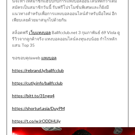
นี้จะทำให้สมาชิกแฮปปี้กับการแทงบอลออนไลน์ที่ดีกว่าเดิม
สมัครเป็นสมาชิกวันนี้ รับฟรีโปรโมชั่นพิเศษและก็ยังมี
แนวทางสำหรับเพื่อการแทงบอลออนไลน์สำหรับมือใหม่ อีก
เพียบเลยด้วยมาสนุกไปด้วยกัน
สล็อตฟรี
เว็บแทงบอล
Ballfcclub.net 3 กุมภาพันธ์ 69 Viola ดู
รีวิวจากลูกค้าจริง แทงบอลออนไลน์ลงทุนงบน้อย กำไรหลัก
แสน Top 35
ขอขอบคุณweb
แทงบอล
https://rebrand.ly/ballfcclub
https://cutly.info/ballfcclub
https://bitt.to/31ngq4
https://shorturl.asia/DuyPM
https://t.co/wJrODDHUjy