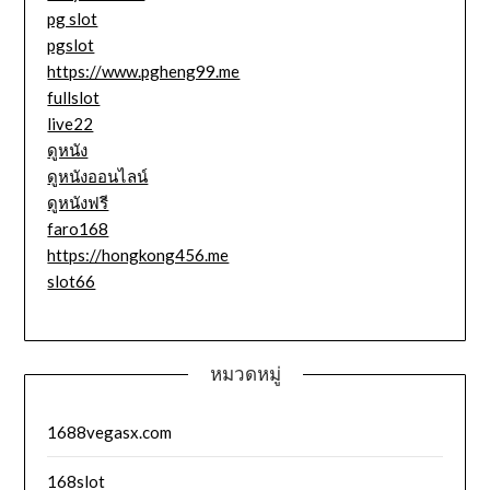
pg slot
pgslot
https://www.pgheng99.me
fullslot
live22
ดูหนัง
ดูหนังออนไลน์
ดูหนังฟรี
faro168
https://hongkong456.me
slot66
หมวดหมู่
1688vegasx.com
168slot