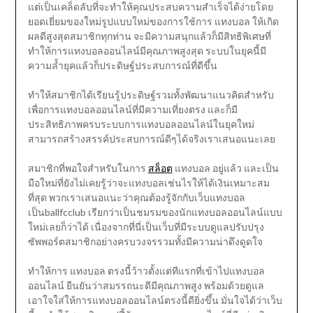
แต่เป็นเคล็ดลับที่จะทำให้คุณประสบความสำเร็จได้ง่ายโดย
ยอดเยี่ยมของใหม่รูปแบบใหม่ของการใช้การ แทงบอล ให้เกิด
ผลดีสูงสุดสมาชิกทุกท่าน จะมีความสนุกแล้วก็มีสิทธิพิเศษที่
ทำให้การแทงบอลออนไลน์มีคุณภาพสูงสุด ระบบในยุคนี้มี
ความล้ำยุคแล้วก็ประดิษฐ์ประสบการณ์ที่ดีขึ้น
ทำให้สมาชิกได้เรียนรู้ประดิษฐ์รวมทั้งพัฒนาแนวคิดสำหรับ
เพื่อการแทงบอลออนไลน์ที่มีความเที่ยงตรง และก็มี
ประสิทธิภาพครบระบบการแทงบอลออนไลน์ในยุคใหม่
สามารถสร้างสรรค์ประสบการณ์ดีๆได้จริงเราเสนอแนะเลย
สมาชิกที่พอใจสำหรับในการ
สล็อต
แทงบอล อยู่แล้ว และเป็น
มือใหม่ที่ยังไม่เคยรู้ว่าจะแทงบอลเช่นไรให้ได้เงินเหมาะสม
ที่สุด พวกเราเสนอแนะว่าคุณต้องรู้จักกับเว็บแทงบอล
เป็นballfcclub เรียกว่าเป็นชมรมของนักแทงบอลออนไลน์แบบ
ใหม่เลยก็ว่าได้ เนื่องจากที่นี่เป็นเว็บที่มีระบบดูแลปรับปรุง
ซัพพอร์ตสมาชิกอย่างครบวงจรรวมทั้งมีความน่าดึงดูดใจ
ทำให้การ แทงบอล ตรงนี้ว้าวตั้งแต่ทีแรกที่เข้าไปแทงบอล
ออนไลน์ ยืนยันว่าสมรรถนะดีมีคุณภาพสูง พร้อมด้วยดูแล
เอาใจใส่ให้การแทงบอลออนไลน์ตรงนี้ดียิ่งขึ้น มั่นใจได้ว่าเว็บ