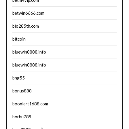
betm4vip.com
betwin6666.com
bio285th.com
bitcoin
bluewin8888.info
bluewin8888.info
bng55
bonus888
boonlert1688.com
borhu789