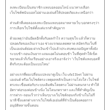
ลงทะเบียนเป็นสมาชิก แทงบอลออนไลน์ แนวทางเลือก
เว็บไซต์พนันบอลไม่ผ่านเอเย่นต์ให้ปลอดภัยและเหนือกว่า
ส่วนตัวที่เคยลองลงทะเบียนแทงบอลมาหลายเว็บ บอกตรงๆว่า
การเลือกเว็บไซต์ตั้งแต่แรกสำคัญมาก
ด้วยเหตุว่ามันมีผลอีกทั้งกับผลกำไร ความสุขใจ แล้วก็ความ
ปลอดภัยของเงินเราเอง ช่วงแรกผมเคยพลาด สมัครกับเว็บที่
เป็นเอเย่นต์ย่อย ฝากเงินเข้าไปแล้วประสบพบเจอปัญหาทั้งยัง
ระบบช้า ถอนเงินยาก แถมแอดไม่นตอบช้า ในที่สุดทำให้เข็ด
ขยาดแล้วก็เริ่มเรียนอย่างเอาจริงเอาจังว่า “เว็บไซต์แทงบอลที่
ดีจริงๆจะต้องเป็นแบบไหน”
อย่างแรกที่ผมเปลี่ยนแปลงมาดูเป็น เว็บ ufa11bet ไม่ผ่าน
เอเย่นต์ หรือเว็บไซต์ตรง เหตุผลหลักเป็นความโล่งใส เว็บไซต์
ตรงจะเชื่อมต่อกับระบบเดิมพันโดยตรง ไม่ผ่านคนกลาง ทำให้
อัตราต่อรองค่อนข้างนิ่ง ไม่โดนกดราคา และก็ที่สำคัญเป็น
การฝาก–ถอนเร็วกว่าเห็นๆบางเว็บไซต์ถอนจริงข้างในไม่กี่
นาที ซึ่งแตกต่างจากเว็บไซต์เอเย่นต์ที่จำเป็นต้องคอยการ
อนุมัติหลายขั้นตอน