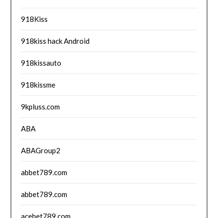
918Kiss
918kiss hack Android
918kissauto
918kissme
9kpluss.com
ABA
ABAGroup2
abbet789.com
abbet789.com
acebet789.com