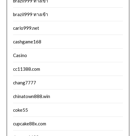
brazil999 ทางเข้า
brazil999 ทางเข้า
carlo999.net
cashgame168
Casino
cc11388.com
chang7777
chinatown888.win
coke55
cupcake88x.com