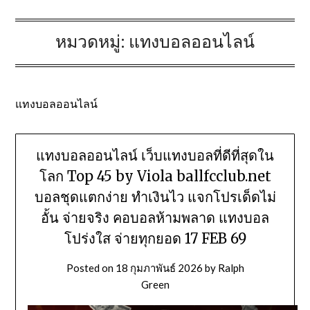
หมวดหมู่:
แทงบอลออนไลน์
แทงบอลออนไลน์
แทงบอลออนไลน์ เว็บแทงบอลที่ดีที่สุดใน
โลก Top 45 by Viola ballfcclub.net
บอลชุดแตกง่าย ทำเงินไว แจกโปรเด็ดไม่
อั้น จ่ายจริง คอบอลห้ามพลาด แทงบอล
โปร่งใส จ่ายทุกยอด 17 FEB 69
Posted on
18 กุมภาพันธ์ 2026
by
Ralph
Green