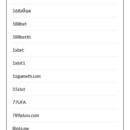
168สล็อต
188bet
188betth
1xbet
1xbit1
1xgameth.com
55slot
77UFA
789pluss.com
8lots.me