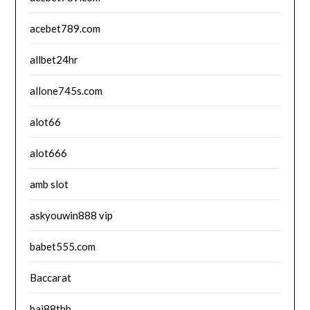
acebet789.com
allbet24hr
allone745s.com
alot66
alot666
amb slot
askyouwin888 vip
babet555.com
Baccarat
baj88thb