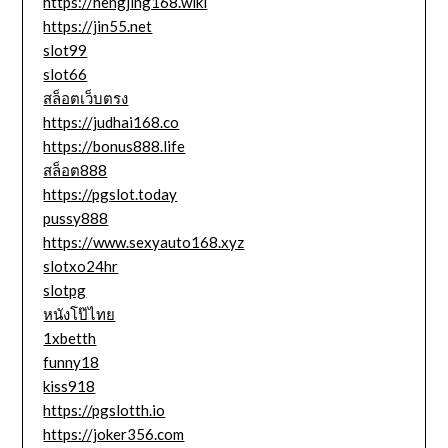
https://hengjing168.wiki
https://jin55.net
slot99
slot66
สล็อตเว็บตรง
https://judhai168.co
https://bonus888.life
สล็อต888
https://pgslot.today
pussy888
https://www.sexyauto168.xyz
slotxo24hr
slotpg
หนังโป๊ไทย
1xbetth
funny18
kiss918
https://pgslotth.io
https://joker356.com