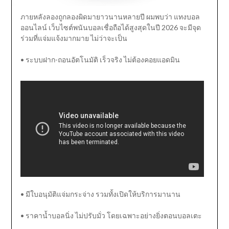
ภายหลังลองถูกลองผิดมายาวนานหลายปี ผมพบว่า แทงบอล
ออนไลน์ เว็บไซต์พนันบอลเชื่อถือได้สูงสุดในปี 2026 จะมีจุด
ร่วมที่แจ่มแจ้งมากมาย ไม่ว่าจะเป็น
• ระบบฝาก-ถอนอัตโนมัติ เร็วจริง ไม่ต้องคอยแอดมิน
• มีใบอนุมัติแจ่มกระจ่าง รวมทั้งเปิดให้บริการมานาน
• ราคาน้ำบอลนิ่ง ไม่ปรับมั่ว โดยเฉพาะอย่างยิ่งตอนบอลเตะ