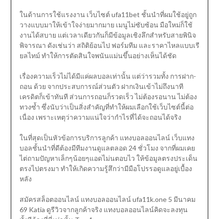
ในด้านการใช้แรงงาน เว็บไซต์ ufa11bet ชั้นนำที่ผมใช้อยู่ถูก
วางแบบมาให้เข้าใจง่ายมากมาย เมนูไม่ซับซ้อน มือใหม่ก็ใช้
งานได้สบาย แต่เวลาเดียวกันก็มีข้อมูลเชิงลึกสำหรับสายพินิจ
พิจารณา ดังเช่นว่า สถิติย้อนไป ฟอร์มทีม และราคาไหลแบบเรี
ยลไทม์ ทำให้การตัดสินใจพนันแม่นขึ้นอย่างเห็นได้ชัด
เรื่องความเร็วไม่ได้มีแค่ผลบอลเท่านั้น แต่ว่ารวมทั้ง การฝาก-
ถอน ด้วย จากประสบการณ์ส่วนตัว ฝากเงินเข้าไม่ถึงนาที
เครดิตก็เข้าทันที ส่วนการถอนก็รวดเร็ว ไม่ต้องรอนาน ไม่ต้อง
ทวงซ้ำ ซึ่งนับว่าเป็นสิ่งสำคัญที่ทำให้ผมเลือกใช้เว็บไซต์นี้ต่อ
เนื่อง เพราะเหตุว่าความแน่ใจว่ากำไรที่ได้จะถอนได้จริง
ในที่สุดเป็นหัวข้อการบริการลูกค้า แทงบอลออนไลน์ เว็บแทง
บอลชั้นนำที่ดีต้องมีทีมงานดูแลตลอด 24 ชั่วโมง จากที่ผมเคย
ไต่ถามปัญหาเล็กๆน้อยๆแอดไม่นตอบไว ให้ข้อมูลตรงประเด็น
ตรงไปตรงมา ทำให้เกิดความรู้สึกว่ามีมือโปรรอดูแลอยู่เบื้อง
หลัง
สมัครสล็อตออนไลน์ แทงบอลออนไลน์ ufa11k.one 5 มีนาคม
69 Katia ดูรีวิวจากลูกค้าจริง แทงบอลออนไลน์คิดจะลงทุน