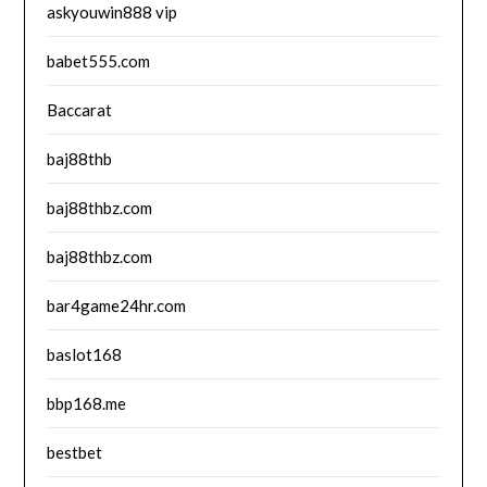
askyouwin888 vip
babet555.com
Baccarat
baj88thb
baj88thbz.com
baj88thbz.com
bar4game24hr.com
baslot168
bbp168.me
bestbet