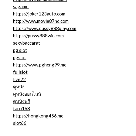
sagame
https://joker123auto.com
http://www.movie87hd.com
https://www.pussy888play.com
https://pussy888win.com
sexybaccarat
pg slot
pgslot
https://www.pgheng99.me
fullslot
live22
ดูหนัง
ดูหนังออนไลน์
ดูหนังฟรี
faro168
https://hongkong456.me
slot66