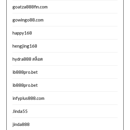
goatza888fin.com
gowingo88.com
happy168
hengjing168
hydra888 สล็อต
ib888pro.bet
ib888pro.bet
infyplus888.com
Jinda55
jinda888