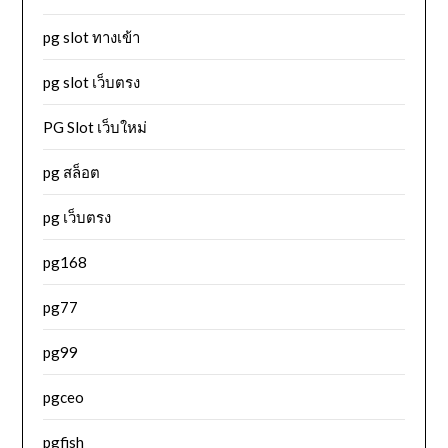
pg slot ทางเข้า
pg slot เว็บตรง
PG Slot เว็บใหม่
pg สล็อต
pg เว็บตรง
pg168
pg77
pg99
pgceo
pgfish