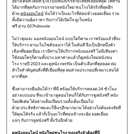
อย่างเต็มที่ เต็มที่ จุใจ เป็นหนังบรรยายไทยที่เยี่ยมที่สุด ให้ท่าน
ได้มากที่สุดกับการบรรยายหนังใหม่ ชนโรงได้จริงที่สุดอีก
ด้วย
หนังออนไลน์
นับได้ว่าเป็นอะไรที่ค่อนข้างยอดเยี่ยม รวม
ทั้งมีความคุ้มราคา กับการได้เปิดใจ ดูเว็บหนัง
ฟรี ผ่าน 037hdmovie
ไม่ว่าคุณจะ มองหนังออนไลน์ แบบใดก็ตาม เราพร้อมแล้วที่จะ
ให้บริการ ผ่านเว็บไซต์ของเราได้ ในทันที จึงเป็นอีกหนึ่งตัว
เลือกที่ยอดเยี่ยม เรามีท่านให้บริการหนังมองฟรี ไม่มีเสียงค่า
ใช้สอยใดๆก็ตามทั้งปวง มหาศาลแล้วก็ดูหนังใหม่หนังชน
โรง รายปี 2023 และดูหนัง netflix เป็นตัวเลือกที่สุดยอด ต่อ
หัวใจสำคัญต่อสิ่งที่ดีเยี่ยมที่สุด ต่อส่วนประกอบที่เหมาะสมได้
มากที่สุด
ซึ่งสามารถยืนยันได้ว่า ที่นี่ พร้อมให้บริการตลอด 24 ชั่วโมง
อย่างแน่นอน ที่จะเข้ามาดูตอนไหนก็ได้กับการดูหนังฟรี หนัง
ใหม่พิเศษ ได้อย่างเต็มเปี่ยมรวมทั้งเต็มเปี่ยมไป
ด้วย ประสิทธิภาพและก็อื่นๆอีกมากมาย ได้อย่างไม่ต้องสงสัยที่
ให้คุณได้จริง แล้วก็เป็นอะไรที่ค่อนข้างจะคุ้ม ยอดเยี่ยม
แน่ๆ กับการดูหนังฟรี ทั้งวันอีกด้วย
ดูหนังออนไลน์ หนังใหม่ชนโรง ของจริงจำต้องที่นี่