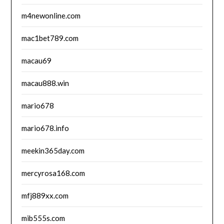
m4newonline.com
mac1bet789.com
macau69
macau888.win
mario678
mario678.info
meekin365day.com
mercyrosa168.com
mfj889xx.com
mib555s.com