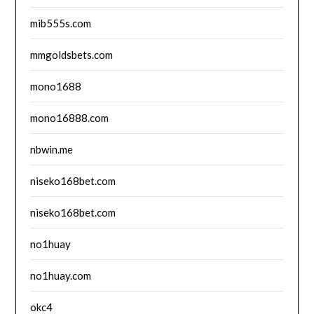
mib555s.com
mmgoldsbets.com
mono1688
mono16888.com
nbwin.me
niseko168bet.com
niseko168bet.com
no1huay
no1huay.com
okc4