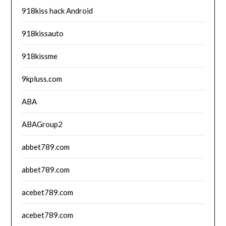
918kiss hack Android
918kissauto
918kissme
9kpluss.com
ABA
ABAGroup2
abbet789.com
abbet789.com
acebet789.com
acebet789.com