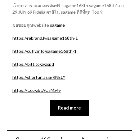
เว็บบาคาร่าแจกเครดิตฟรี sagame168th sagame168th1.co
29 JUN 69 Fidelia คาสิโน sagame ที่ดีที่สุด Top 9
ขอขอบคุณwebsite
sagame
https://rebrand.ly/sagame168th-1
https://cutly.info/sagame168th-1
https://bitt.to/zvzxpd
https://shorturl.asia/RNELY
https://t.co/zbtACsMz4v
…
Read more