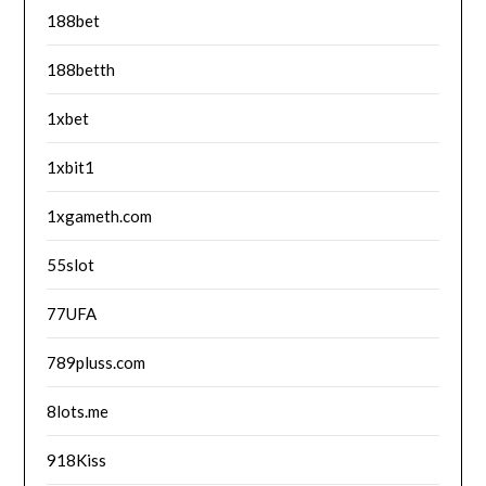
188bet
188betth
1xbet
1xbit1
1xgameth.com
55slot
77UFA
789pluss.com
8lots.me
918Kiss