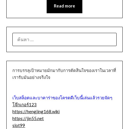
Read more
ค้นหา
สำหรับ:
การบรรลุเป้าหมายมักมากับการตัดสินใจของเราในเวลาที่
เรารับมันอย่างจริงใจ
เว็บสล็อตและบาคาร่าของโครตดีเว็บนี้เล่นแล้วรวยจัดๆ
โจ๊กเกอร์123
https://hengjing168.wiki
https://jin55.net
slot99