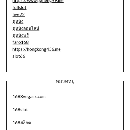
https://www.pgheng99.me
fullslot
live22
ดูหนัง
ดูหนังออนไลน์
ดูหนังฟรี
faro168
https://hongkong456.me
slot66
หมวดหมู่
1688vegasx.com
168slot
168สล็อต