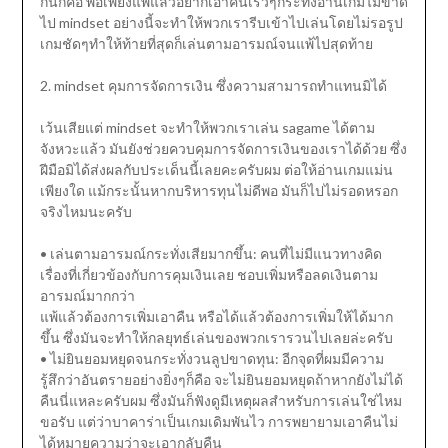
กันก็คือ พอเพียงแพ้แล้วอยากเอาคืนเร็วๆกระทั่งอ่านเกมไม่ขาด
ไป mindset อย่างนี้จะทำให้พวกเรารีบเข้าไปเล่นโดยไม่รอรูป
เกมชัดๆทำให้ท้ายที่สุดก็เล่นตามอารมณ์จนแพ้ไปสุดท้าย
2. mindset คุมการจัดการเงิน ซึ่งความสามารถทำแทนมิได้
เว้นเสียแต่ mindset จะทำให้พวกเราเล่น sagame ได้ตาม
จังหวะแล้ว มันยังช่วยควบคุมการจัดการเงินของเราได้ด้วย ซึ่ง
ฝีมือมิได้ส่งผลกับประเด็นนี้เลยคะครับผม ต่อให้อ่านเกมแม่น
เพียงใด แม้กระนั้นหากบริหารทุนไม่ดีพอ มันก็ไปไม่รอดหรอก
จริงไหมนะครับ
• เล่นตามอารมณ์กระทั่งเสียมากขึ้น: คนที่ไม่มีแนวทางคิด
เรื่องที่เกี่ยวข้องกับการคุมเงินเลย ชอบเพิ่มหรือลดเงินตาม
อารมณ์มากกว่า
แพ้แล้วต้องการเพิ่มเอาคืน หรือได้แล้วต้องการเพิ่มให้ได้มาก
ขึ้น ซึ่งมันจะทำให้กลยุทธ์เล่นของพวกเรารวนไปเลยล่ะครับ
• ไม่ยินยอมหยุดจนกระทั่งวนลูปขาดทุน: อีกจุดที่ผมมีความ
รู้สึกว่าอันตรายอย่างยิ่งๆก็คือ จะไม่ยินยอมหยุดถ้าหากยังไม่ได้
คืนนี่แหละครับผม ซึ่งมันก็ฟังดูมีเหตุผลสำหรับการเล่นใช่ไหม
ขอรับ แต่ว่าบาคาร่าเป็นเกมเดิมพันไว การพยายามเอาคืนไม่
ได้หมายความว่าจะเอากลับคืน