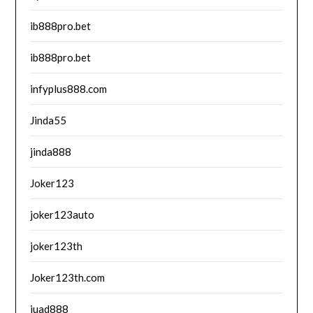
ib888pro.bet
ib888pro.bet
infyplus888.com
Jinda55
jinda888
Joker123
joker123auto
joker123th
Joker123th.com
juad888