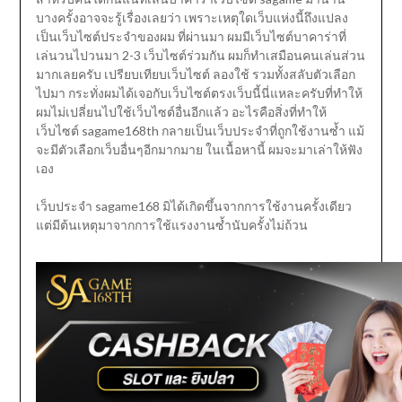
บางครั้งอาจจะรู้เรื่องเลยว่า เพราะเหตุใดเว็บแห่งนี้ถึงแปลง
เป็นเว็บไซต์ประจำของผม ที่ผ่านมา ผมมีเว็บไซต์บาคาร่าที่
เล่นวนไปวนมา 2-3 เว็บไซต์ร่วมกัน ผมก็ทำเสมือนคนเล่นส่วน
มากเลยครับ เปรียบเทียบเว็บไซต์ ลองใช้ รวมทั้งสลับตัวเลือก
ไปมา กระทั่งผมได้เจอกับเว็บไซต์ตรงเว็บนี้นี่แหละครับที่ทำให้
ผมไม่เปลี่ยนไปใช้เว็บไซต์อื่นอีกแล้ว อะไรคือสิ่งที่ทำให้
เว็บไซต์ sagame168th กลายเป็นเว็บประจำที่ถูกใช้งานซ้ำ แม้
จะมีตัวเลือกเว็บอื่นๆอีกมากมาย ในเนื้อหานี้ ผมจะมาเล่าให้ฟัง
เอง
เว็บประจำ sagame168 มิได้เกิดขึ้นจากการใช้งานครั้งเดียว
แต่มีต้นเหตุมาจากการใช้แรงงานซ้ำนับครั้งไม่ถ้วน