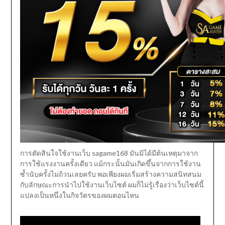
การตัดสินใจใช้งานเว็บ sagame168 มันมิได้มีต้นเหตุมาจาก
การใช้แรงงานครั้งเดียว แม้กระนั้นมันเกิดขึ้นจากการใช้งาน
ซ้ำนับครั้งไม่ถ้วนเลยครับ พอเพียงผมเริ่มสร้างความสนิทสนม
กับลักษณะการนำไปใช้งานเว็บไซต์ ผมก็ไม่รู้เรื่องว่าเว็บไซต์นี้
แปลงเป็นหนึ่งในกิจวัตรของผมตอนไหน