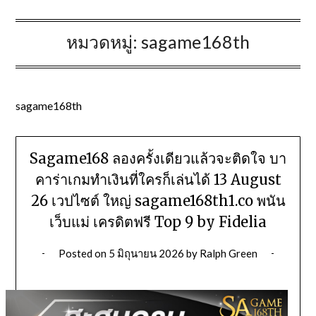
หมวดหมู่:
sagame168th
sagame168th
Sagame168 ลองครั้งเดียวแล้วจะติดใจ บา
คาร่าเกมทำเงินที่ใครก็เล่นได้ 13 August
26 เวปไซต์ ใหญ่ sagame168th1.co พนัน
เว็บแม่ เครดิตฟรี Top 9 by Fidelia
Posted on
5 มิถุนายน 2026
by
Ralph Green