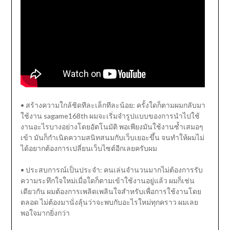
• สร้างความใกล้ชิดทีละเล็กทีละน้อย: ครั้งใดก็ตามผมกลับมา
ใช้งาน sagame168th ผมจะเริ่มจำรูปแบบของการนำไปใช้
งานอะไรบางอย่างโดยอัตโนมัติ พอเพียงมันใช้งานซ้ำเสมอๆ
เข้า มันก็กำเนิดความสนิทสนมกับเว็บเยอะขึ้น จนทำให้ผมไม่
ได้อยากต้องการเปลี่ยนเว็บไซต์อีกเลยครับผม
• ประสบการณ์เป็นประจำ: คนเล่นจำนวนมากไม่ต้องการรับ
ความระทึกใจใหม่เมื่อใดก็ตามเข้าใช้งานอยู่แล้ว ผมก็เช่น
เดียวกัน ผมต้องการเพลิดเพลินใจสำหรับเพื่อการใช้งานโดย
ตลอด ไม่ต้องมานั่งลุ้นว่าจะพบกับอะไรใหม่ทุกคราว ผมเลย
พอใจมากยิ่งกว่า