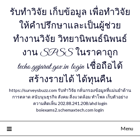
รับทำวิจัย เก็บข้อมูล เพื่อทำวิจัย
ให้คำปรึกษาและเป็นผู้ช่วย
ทำงานวิจัย วิทยานิพนธ์นิพนธ์
งาน SPSS ในราคาถูก
techo.gujarat.gov.in login เชื่อถือได้
สร้างรายได้ ได้ทุนคืน
https://surveysbuzz.com รับทำวิจัย กลั่นกรองข้อมูลที่แม่นยำด้าน
การตลาด สนับนุนธุรกิจ สังคม สิ่งแวดล้อม ทำโพล เก็บตัวอย่าง
ความคิดเห็น 202.88.241.208/ahd login
boiexams2.schemaxtech.com login
Menu