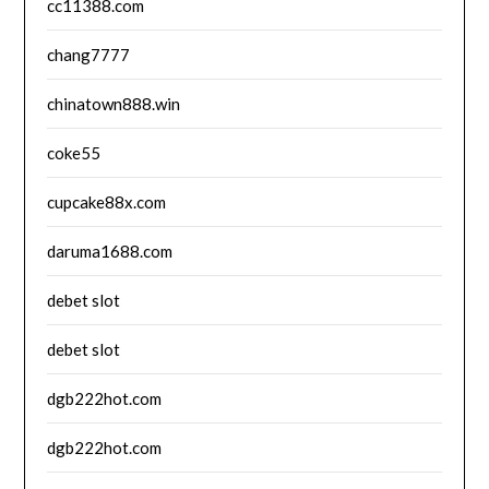
cc11388.com
chang7777
chinatown888.win
coke55
cupcake88x.com
daruma1688.com
debet slot
debet slot
dgb222hot.com
dgb222hot.com