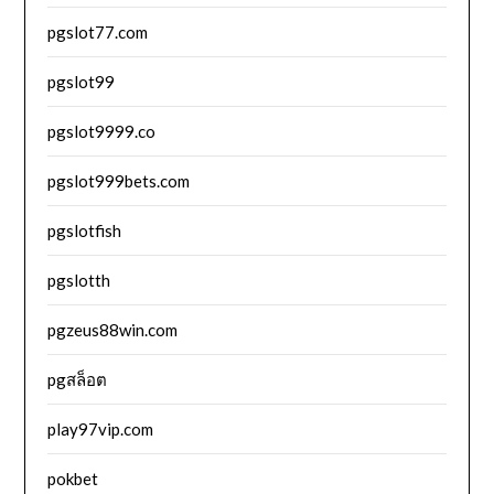
pgslot77.com
pgslot99
pgslot9999.co
pgslot999bets.com
pgslotfish
pgslotth
pgzeus88win.com
pgสล็อต
play97vip.com
pokbet