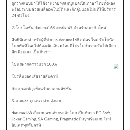
ถูกวางแบบมาให้ใช้งานง่าย ทุกเมนูแปลเป็นภาษาไทยทั้งผอง
พร้อมระบบช่วยเหลืออัตโนมัติ และก็กลุ่มแอดไม่นที่ให้บริการ
24 ชั่วโมง
2. โปรโมชั่น daruma168 เครดิตฟรี สำหรับสมาชิกใหม่
สิทธิพิเศษสำหรับผู้ที่ทำการ daruma168 สมัคร ใหม่ รับโบนัส
โดยทันทีโดยไม่ต้องเติมเงิน พร้อมมีโปรโมชั่นรายวันให้เลือก
อีกเพียบเลย เป็นต้นว่า:
โบนัสฝากคราวแรก 100%
โปรคืนยอดเสียรายสัปดาห์
กิจกรรมเชิญเพื่อนรับค่าคอมมิชชั่น
3. เกมครบทุกแนว ค่ายดังมาก
daruma168 เก็บเกมจากค่ายระดับโลก เป็นต้นว่า PG Soft,
Joker Gaming, SA Gaming, Pragmatic Play พร้อมเกมใหม่
อัปเดตทุกสัปดาห์