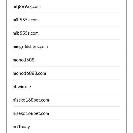
mfj889xx.com
mib555s.com
mib555s.com
mmgoldsbets.com
mono1688
mono16888.com
nbwin.me
niseko168bet.com
niseko168bet.com
no1huay