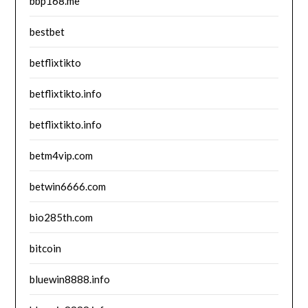
bbp168.me
bestbet
betflixtikto
betflixtikto.info
betflixtikto.info
betm4vip.com
betwin6666.com
bio285th.com
bitcoin
bluewin8888.info