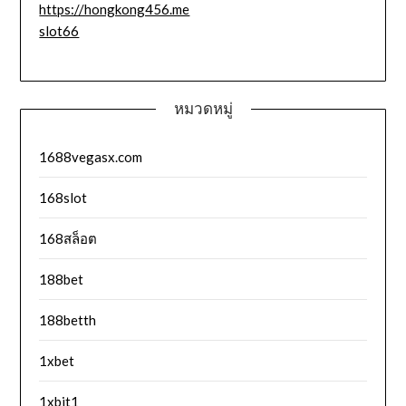
https://hongkong456.me
slot66
หมวดหมู่
1688vegasx.com
168slot
168สล็อต
188bet
188betth
1xbet
1xbit1