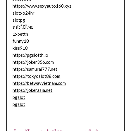
https://www.sexyauto168.xyz
slotxo24hr
slotpg
หนังโป๊ไทย
1xbetth
funny18
kiss918
https://pgslotth.io
https://joker356.com
https://samurai777.net
https://tokyoslot88.com
https://betwayvietnam.com
https://jokerasia.net
pgslot
pgslot