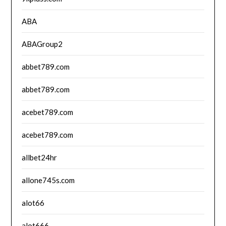
ABA
ABAGroup2
abbet789.com
abbet789.com
acebet789.com
acebet789.com
allbet24hr
allone745s.com
alot66
alot666