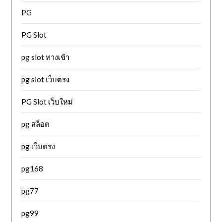
PG
PG Slot
pg slot ทางเข้า
pg slot เว็บตรง
PG Slot เว็บใหม่
pg สล็อต
pg เว็บตรง
pg168
pg77
pg99