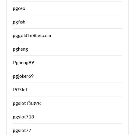
pgceo
pgfish
pggold168bet.com
pgheng
Pgheng99
pgjoker69
PGSlot
pgslot เว็บตรง
pgslot718
pgslot77