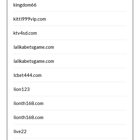
kingdom66
kitti999vip.com
ktv4sd.com
lalikabetsgame.com
lalikabetsgame.com
lcbet444.com
lion123
lionth168.com
lionth168.com
live22