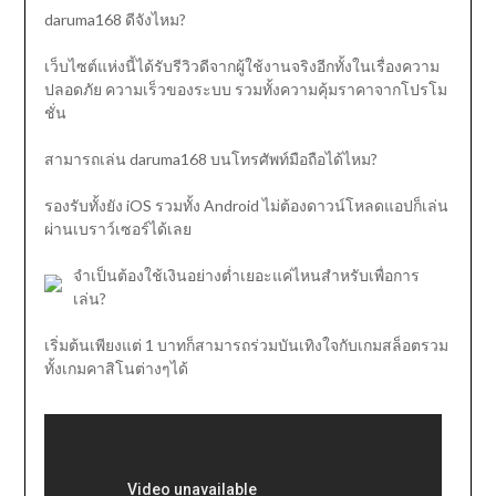
daruma168 ดีจังไหม?
เว็บไซต์แห่งนี้ได้รับรีวิวดีจากผู้ใช้งานจริงอีกทั้งในเรื่องความ
ปลอดภัย ความเร็วของระบบ รวมทั้งความคุ้มราคาจากโปรโม
ชั่น
สามารถเล่น daruma168 บนโทรศัพท์มือถือได้ไหม?
รองรับทั้งยัง iOS รวมทั้ง Android ไม่ต้องดาวน์โหลดแอปก็เล่น
ผ่านเบราว์เซอร์ได้เลย
จำเป็นต้องใช้เงินอย่างต่ำเยอะแค่ไหนสำหรับเพื่อการ
เล่น?
เริ่มต้นเพียงแต่ 1 บาทก็สามารถร่วมบันเทิงใจกับเกมสล็อตรวม
ทั้งเกมคาสิโนต่างๆได้