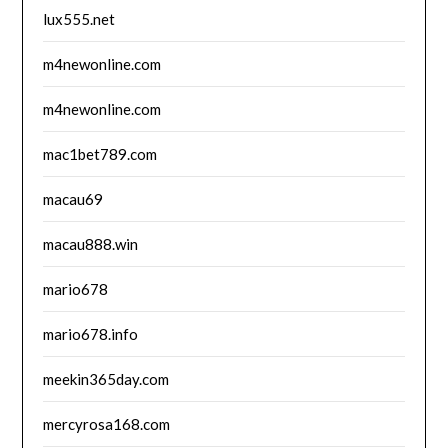
lux555.net
m4newonline.com
m4newonline.com
mac1bet789.com
macau69
macau888.win
mario678
mario678.info
meekin365day.com
mercyrosa168.com