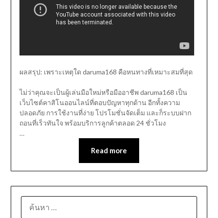
ผลสรุป: เพราะเหตุใด daruma168 คือหนทางที่เหมาะสมที่สุด
ไม่ว่าคุณจะเป็นผู้เล่นมือใหม่หรือมืออาชีพ daruma168 เป็น
เว็บไซต์คาสิโนออนไลน์ที่ตอบปัญหาทุกด้าน อีกทั้งความ
ปลอดภัย การใช้งานที่ง่าย โปรโมชั่นจัดเต็ม และก็ระบบฝาก
ถอนที่เร็วทันใจ พร้อมบริการลูกค้าตลอด 24 ชั่วโมง
…
Read more
ค้นหา
สำหรับ: