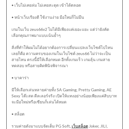
• เว็บไม่เคยล่ม ไม่เคยสะดุด เข้าได้ตลอด
• หน้าเว็บเรียงดี ใช้งานง่าย มือใหม่ก็ไม่มึน
เกมในเว็บ zeus66v2 ไม่ได้มีเพียงแค่เยอะแยะ แต่ว่ายังคัด
เลือกคุณภาพมาแบบเน้นย้ำๆ
สิ่งที่ทำให้ผมไม่ได้อยากต้องการเปลี่ยนแปลงเว็บไซต์ไปไหน
เลยก็คือ ความครบของเกมในเว็บไซต์ zeus66 ไม่ว่าจะเป็น
สายไหน ตรงนี้มีให้เลือกหมด อีกทั้งเกมเร็ว เกมลุ้น เกมสาย
ทดสอบ หรือสายคิดพินิจพิจารณา
• บาคาร่า
มีให้เลือกเล่นหลายค่ายทั้ง SA Gaming, Pretty Gaming, AE
Sexy โต๊ะสด ดีลเลอร์จริง เปิดให้แทงอย่างน้อยเพียงแค่สิบบาท
จะมือใหม่หรือเซียนก็เล่นได้หมด
• สล็อต
รวมค่ายดังมาแบบจัดเต็ม PG Soft,
เว็บสล็อต
Joker, JILI,