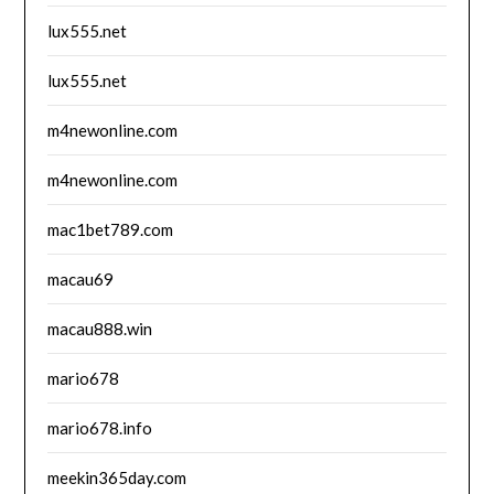
lux555.net
lux555.net
m4newonline.com
m4newonline.com
mac1bet789.com
macau69
macau888.win
mario678
mario678.info
meekin365day.com