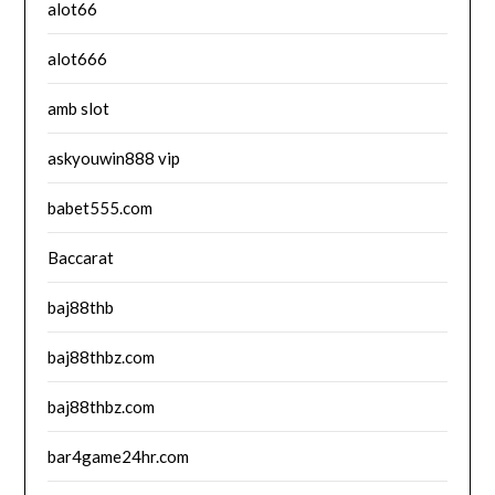
alot66
alot666
amb slot
askyouwin888 vip
babet555.com
Baccarat
baj88thb
baj88thbz.com
baj88thbz.com
bar4game24hr.com