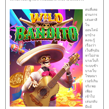
คนที่เคย
ผ่านการ
เล่นคาสิ
โน
ออนไลน์
มาบ้าง
คงจะรู้
เรื่องว่า
เว็บดีๆมัน
หาไม่ง่าย
บางเว็บก็
ระบบช้า
บางเว็บ
โฆษณา
เว่อร์เกิน
จริง พอ
เพียง
เข้าไป
เล่นกลับ
มีแม้