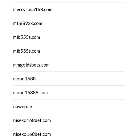
mercyrosa168.com
mfj889xx.com
mib555s.com
mib555s.com
mmgoldsbets.com
mono1688
mono16888.com
nbwin.me
niseko168bet.com
niseko168bet.com