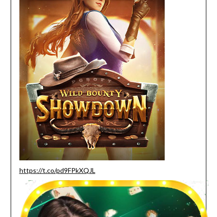
https://t.co/pd9FPkXQJL