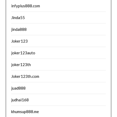
infyplus888.com
Jinda55
jinda888
Joker123
joker123auto
joker123th
Joker123th.com
juad888
judhai168
khumsup888.me