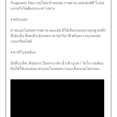
Pragmatic Play เกมใหม่เข้าตลอด ภาพสวย เอฟเฟกต์ดี โบนัส
แจกจริงไม่ตัดจบระหว่างทาง
• พนันบอล
สายบอลไม่สมควรพลาด zeus66 มีให้เลือกแทงครบทุกคู่ ทุกลีก
ทั้งยังเต็ง ทั้งสเต็ป อัปเดตราคาทุกวินาที พร้อมระบบแทงสด
แบบเรียลไทม์
• คาสิโนสดอื่นๆ
อีกทั้งรูเล็ต เสือมังกร ป๊อกกระเด้ง น้ำเต้าปูปลา ไฮโล เกมท้อง
ถิ่นก็มีให้เล่นหมด ครบจนไม่เคยทราบจะเลือกเกมไหนก่อน