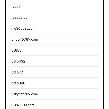
live22
live22slot
lnw365bet.com
london6789.com
lot888
lotto432
lotto77
lotto888
luckycat789.com
luis16888.com