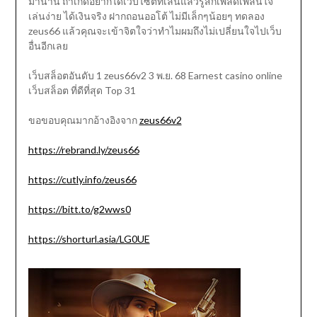
มานาน ถ้าเกิดอยากได้เว็บไซต์ที่เล่นแล้วรู้สึกเพลิดเพลินใจ
เล่นง่าย ได้เงินจริง ฝากถอนออโต้ ไม่มีเล็กๆน้อยๆ ทดลอง
zeus66 แล้วคุณจะเข้าจิตใจว่าทำไมผมถึงไม่เปลี่ยนใจไปเว็บ
อื่นอีกเลย
เว็บสล็อตอันดับ 1 zeus66v2 3 พ.ย. 68 Earnest casino online
เว็บสล็อต ที่ดีที่สุด Top 31
ขอขอบคุณมากอ้างอิงจาก
zeus66v2
https://rebrand.ly/zeus66
https://cutly.info/zeus66
https://bitt.to/g2wws0
https://shorturl.asia/LG0UE