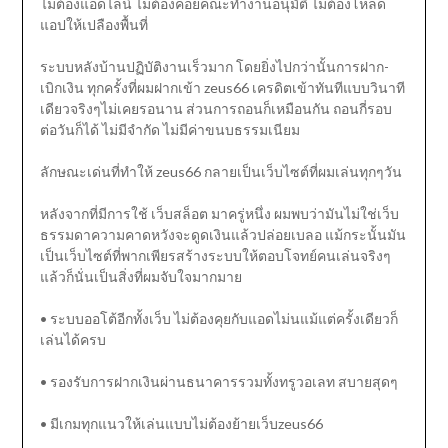
ไม่ต้องแอดไลน์ ไม่ต้องคอยคณะทำงานอนุมัติ ไม่ต้องโหลด
แอปให้เปลืองพื้นที่
ระบบหลังบ้านปฏิบัติงานเร็วมาก โดยยิ่งไปกว่านั้นการฝาก-
เบิกเงิน ทุกครั้งที่ผมฝากเข้า zeus66 เครดิตเข้าทันทีแบบวินาที
เดียวจริงๆไม่เคยรอนาน ส่วนการถอนก็เหมือนกัน ถอนกี่รอบ
ต่อวันก็ได้ ไม่มีจำกัด ไม่มีค่าขนบธรรมเนียม
ลักษณะเด่นที่ทำให้ zeus66 กลายเป็นเว็บไซต์ที่ผมเล่นทุกๆวัน
หลังจากที่มีการใช้ เว็บสล็อต มาครู่หนึ่ง ผมพบว่ามันไม่ใช่เว็บ
ธรรมดาความคาดหวังจะดูดเงินแล้วปล่อยเบลอ แม้กระนั้นมัน
เป็นเว็บไซต์ที่พากเพียรสร้างระบบให้ตอบโจทย์คนเล่นจริงๆ
แล้วก็นั่นเป็นสิ่งที่ผมจับใจมากมาย
• ระบบออโต้อีกทั้งเว็บ ไม่ต้องคุยกับแอดไม่นแม้แต่ครั้งเดียวก็
เล่นได้ครบ
• รองรับการฝากเงินผ่านธนาคารรวมทั้งทรูวอเลท สบายสุดๆ
• มีเกมทุกแนวให้เล่นแบบไม่ต้องย้ายเว็บzeus66