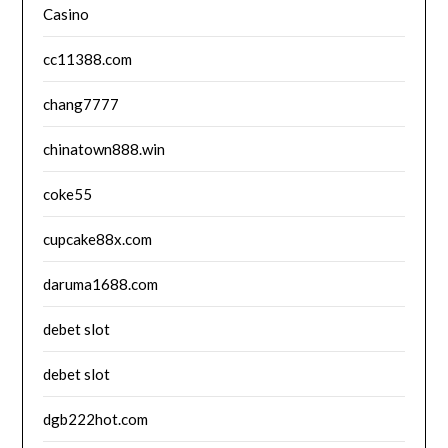
Casino
cc11388.com
chang7777
chinatown888.win
coke55
cupcake88x.com
daruma1688.com
debet slot
debet slot
dgb222hot.com