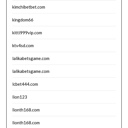
kimchibetbet.com
kingdom66
kitti999vip.com
ktv4sd.com
lalikabetsgame.com
lalikabetsgame.com
lcbet444.com
lion123
lionth168.com
lionth168.com