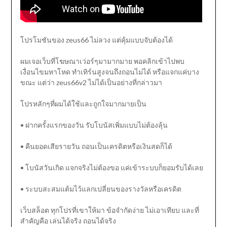
โปรโมชันของ zeus66 ไม่ลวง แต่คุ้มแบบจับต้องได้
ผมเจอเว็บที่โฆษณาเว่อร์ๆมามากมาย พอคลิกเข้าไปพบ
เงื่อนไขมหาโหด ทำเทิร์นสูงจนถึงถอนไม่ได้ หรือแจกแค่บาง
ขณะ แต่ว่า zeus66v2 ไม่ได้เป็นอย่างที่กล่าวมา
โปรหลักๆที่ผมได้ใช้และถูกใจมากมายเป็น
• ฝากครั้งแรกของวัน รับโบนัสเพิ่มแบบไม่ต้องลุ้น
• คืนยอดเสียรายวัน ถอนเป็นเครดิตหรือเงินสดก็ได้
• โบนัสวันเกิด แจกจริงไม่ต้องขอ แค่เข้าระบบก็ยอมรับได้เลย
• ระบบสะสมแต้มไว้แลกเปลี่ยนของรางวัลหรือเครดิต
เว็บสล็อต ทุกโปรที่เขาให้มา ข้อจำกัดง่าย ไม่เอาเทียบ และที่
สำคัญคือ เล่นได้จริง ถอนได้จริง