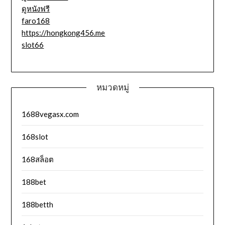
ดูหนังฟรี
faro168
https://hongkong456.me
slot66
หมวดหมู่
1688vegasx.com
168slot
168สล็อต
188bet
188betth