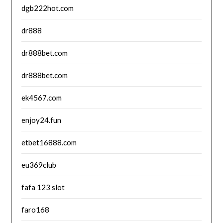
dgb222hot.com
dr888
dr888bet.com
dr888bet.com
ek4567.com
enjoy24.fun
etbet16888.com
eu369club
fafa 123 slot
faro168