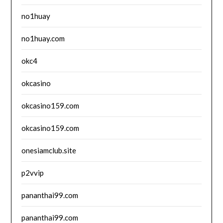
no1huay
no1huay.com
okc4
okcasino
okcasino159.com
okcasino159.com
onesiamclub.site
p2vvip
pananthai99.com
pananthai99.com