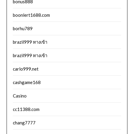
bonus888
boonlert1688.com
borhu789
brazil999 ทางเข้า
brazil999 ทางเข้า
carlo999.net
cashgame168
Casino
cc11388.com
chang7777