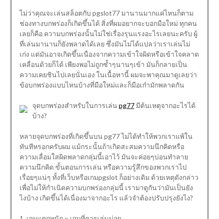
ไม่ว่าคุณจะเล่นสล็อตกับ pgslot77 มานานมากแค่ไหนก็ตาม
ช่องทางบกพร่องก็เกิดขึ้นได้ สิ่งที่ผมอยากจะบอกมือใหม่ ทุกคน
เลยก็คือ ความบกพร่องนั้นไม่ใช่เรื่องรุนแรงอะไรเลยนะครับ ผู้
ที่เล่นมานานก็ยังพลาดได้เลย ซึ่งมันไม่ได้แปลว่าเราเล่นไม่
เก่ง แต่มันอาจเกิดขึ้นเนื่องจากความเข้าใจผิดหรือเข้าใจคลาด
เคลื่อนด้วยก็ได้ เพียงพอไม่ถูกซ้ำๆนานๆเข้า มันก็กลายเป็น
ความเคยชินไปเลยนั่นเอง ในเนื้อหานี้ ผมจะพาคุณมาดูเลยว่า
ข้อบกพร่องแบบไหนบ้างที่มือใหม่และก็มือเก๋ามักพลาดกัน
จุดบกพร่องสำหรับในการเล่น
pg77
มีต้นเหตุจากอะไรได้
บ้าง?
หลายจุดบกพร่องที่เกิดขึ้นบน pg77 ไม่ได้ทำให้พวกเราแพ้ใน
ทันทีหรอกครับผม แม้กระนั้นถ้าเกิดสะสมความนึกคิดหรือ
ความเลื่อมใสผิดพลาดกลุ่มนี้เอาไว้ มันจะค่อยๆบ่อนทำลาย
ความนึกคิด ขั้นตอนการเล่น หรือความรู้สึกของพวกเราไป
เรื่อยๆแน่ๆ ทั้งที่เว็บหรือเกมpgslot ก็อย่างเดิม ด้วยเหตุดังกล่าว
เพื่อไม่ให้กำเนิดความบกพร่องกลุ่มนี้ เรามาดูกันว่ามันเป็นยัง
ไงบ้าง เกิดขึ้นได้เนื่องมาจากอะไร แล้วจำต้องปรับปรุงยังไง?
1. เกมแตกหนัก = เกมที่ควรเล่นบ่อย