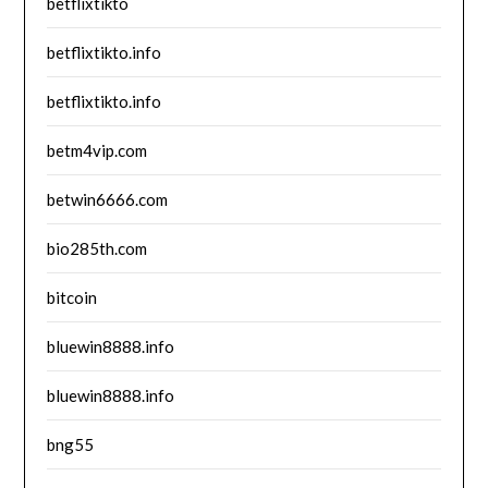
betflixtikto
betflixtikto.info
betflixtikto.info
betm4vip.com
betwin6666.com
bio285th.com
bitcoin
bluewin8888.info
bluewin8888.info
bng55