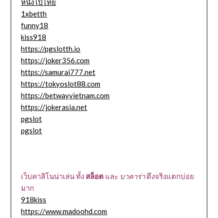
หนังโป๊ไทย
1xbetth
funny18
kiss918
https://pgslotth.io
https://joker356.com
https://samurai777.net
https://tokyoslot88.com
https://betwayvietnam.com
https://jokerasia.net
pgslot
pgslot
เว็บคาสิโนน่าเล่น ทั้ง
สล็อต
และ
บาคาร่า
ตึงจริงแตกบ่อย
มาก
918kiss
https://www.madoohd.com