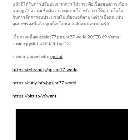
แล้วมิได้รับการปรับปรุงมากกว่า ไม่ว่าจะคือเรื่องของการเลือก
เกมpg77 ความเชื่อมั่นว่าจะคุมเกมได้ หรือการให้ความใส่ใจ
กับการจัดการงบประมาณไม่เพียงพอก็ตาม แต่ว่าเมื่อคุณเห็น
จุดบกพร่องนี้แล้ว คุณก็จะไม่พลาดอีกแน่นอนนะครับ
เว็บตรงสล็อต pgslot77 pgslot77.world 20 FEB 69 Vernell
casino pgslot แจกบ่อย Top 13
ขอขอบคุณwebsite
pgslot
https://rebrand.ly/pgslot77-world
https://cutly.info/pgslot77-world
https://bitt.to/v6wgnt