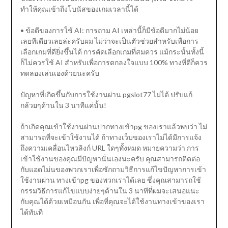
ทำให้คุณเข้าถึงโบนัสของเกมเวลานี้ได้
• ข้อดีของการใช้ AI: การถาม AI เหล่านี้ก็มีข้อดีมากไม่น้อย
เลยทีเดียวเลยล่ะครับผม ไม่ว่าจะเป็นตัวช่วยสำหรับเพื่อการ
เลือกเกมที่ดียิ่งขึ้นได้ การคัดเลือกเกมที่สมควร แม้กระนั้นทั้งนี้
ก็ไม่ควรใช้ AI สำหรับเพื่อการตกลงใจแบบ 100% ทางที่ดีก็ควร
ทดลองเล่นเองด้วยนะครับ
ปัญหาที่เกิดขึ้นกับการใช้งานผ่าน pgslot77 ไม่ได้ ปรับแก้
กล้วยๆด้านใน 3 นาทีแค่นั้น!
ถ้าเกิดคุณเข้าใช้งานผ่านปากทางเข้าpg ของเราแล้วพบว่า ไม่
สามารถที่จะเข้าใช้งานได้ ถ้าทางเว็บของเราไม่ได้มีการแจ้ง
ถึงความเคลื่อนไหวลิงก์ URL ใดๆทั้งหมด หมายความว่า การ
เข้าใช้งานของคุณมีปัญหานั่นเองนะครับ คุณสามารถติดต่อ
กับแอดไม่นของพวกเราเพื่อซักถามวิธีการแก้ไขปัญหาการเข้า
ใช้งานผ่าน ทางเข้าpg ของพวกเราได้เลย ซึ่งคุณสามารถใช้
กรรมวิธีการแก้ไขแบบง่ายๆด้านใน 3 นาทีที่ผมจะเสนอแนะ
กับคุณได้ด้วยเหมือนกัน เพื่อที่คุณจะได้ใช้งานทางเข้าของเรา
ได้ทันที