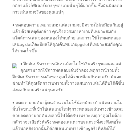
กติกาแล้วก็ฟีเจอร์ต่างๆของเกมนั้นๆได้มากขึ้น ซึ่งมันมีผลต่อ
การเล่นเกมจริงของคุณแน่ๆ
• ทดสอบความเหมาะสม: แต่ละเกมจะมีความไม่เหมือนกันอยู่
แล้ว ด้วยเหตุดังกล่าว คุณจึงควรมองหาเกมที่เหมาะสมกับ
สไตล์การเล่นของตนเองให้พบด้วย และการใช้โหมดทดลอง
เล่นpgslotก็จะมีผลให้คุณค้นพบเกมpgslotที่เหมาะสมกับคุณ
ได้รวดเร็วขึ้น
• ฝึกฝนบริหารการเงิน: แม้จะไม่ใช่เงินจริงๆของคุณ แต่
คุณสามารถใช้การทดสอบเล่นจำลองเหตุการณ์รวมทั้ง
ฝึกหัดบริหารการคลังของคุณได้ด้วยเหมือนกันนะครับ มันจะ
ช่วยทำให้คุณจัดการเบทรวมทั้งวางแผนการเล่นได้ดิบได้ดีขึ้น
ส่งผลกับเกมจริงแน่ๆนะครับ
• ลดความกดดัน: ผู้คนจำนวนไม่ใช้น้อยมักจะกำเนิดความไม่
มั่นใจขณะที่เข้าไปเล่นเกมใหม่ๆการทดลองเล่นทางเข้าpgจะ
ช่วยลดความกดดันเหล่านี้ไปได้ครับ เพราะเหตุว่าคุณไม่ต้อง
กลัวว่าจะเสียตังค์จริง ทดลองเล่นตราบจนกระทั่งจะพึงพอใจ
แล้วพอหลังจากนั้นก็ค่อยเล่นเกมทางเข้าpgจริงทีหลังก็ได้