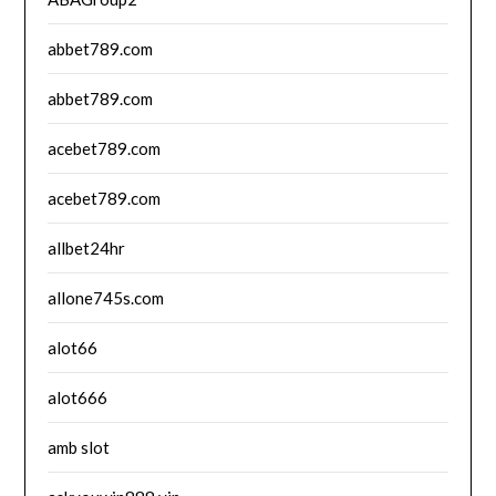
abbet789.com
abbet789.com
acebet789.com
acebet789.com
allbet24hr
allone745s.com
alot66
alot666
amb slot