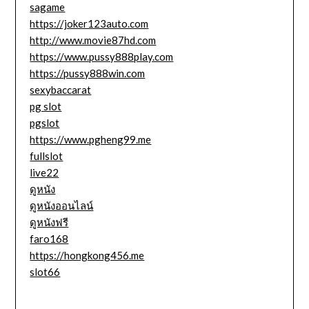
sagame
https://joker123auto.com
http://www.movie87hd.com
https://www.pussy888play.com
https://pussy888win.com
sexybaccarat
pg slot
pgslot
https://www.pgheng99.me
fullslot
live22
ดูหนัง
ดูหนังออนไลน์
ดูหนังฟรี
faro168
https://hongkong456.me
slot66