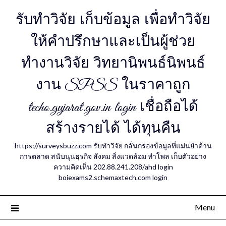
รับทำวิจัย เก็บข้อมูล เพื่อทำวิจัย
ให้คำปรึกษาและเป็นผู้ช่วย
ทำงานวิจัย วิทยานิพนธ์นิพนธ์
งาน SPSS ในราคาถูก
techo.gujarat.gov.in login เชื่อถือได้
สร้างรายได้ ได้ทุนคืน
https://surveysbuzz.com รับทำวิจัย กลั่นกรองข้อมูลที่แม่นยำด้าน
การตลาด สนับนุนธุรกิจ สังคม สิ่งแวดล้อม ทำโพล เก็บตัวอย่าง
ความคิดเห็น 202.88.241.208/ahd login
boiexams2.schemaxtech.com login
Menu