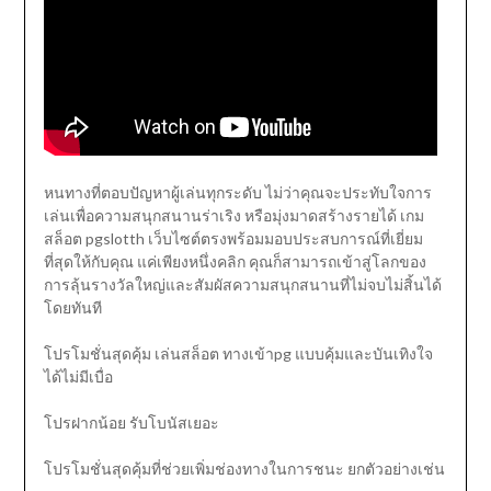
หนทางที่ตอบปัญหาผู้เล่นทุกระดับ ไม่ว่าคุณจะประทับใจการ
เล่นเพื่อความสนุกสนานร่าเริง หรือมุ่งมาดสร้างรายได้ เกม
สล็อต pgslotth เว็บไซต์ตรงพร้อมมอบประสบการณ์ที่เยี่ยม
ที่สุดให้กับคุณ แค่เพียงหนึ่งคลิก คุณก็สามารถเข้าสู่โลกของ
การลุ้นรางวัลใหญ่และสัมผัสความสนุกสนานที่ไม่จบไม่สิ้นได้
โดยทันที
โปรโมชั่นสุดคุ้ม เล่นสล็อต ทางเข้าpg แบบคุ้มและบันเทิงใจ
ได้ไม่มีเบื่อ
โปรฝากน้อย รับโบนัสเยอะ
โปรโมชั่นสุดคุ้มที่ช่วยเพิ่มช่องทางในการชนะ ยกตัวอย่างเช่น