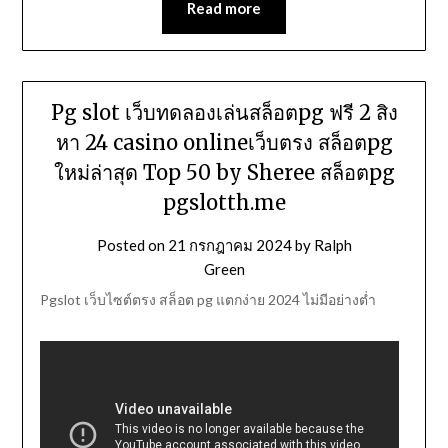
Read more
Pg slot เว็บทดลองเล่นสล็อตpg ฟรี 2 สิง
หา 24 casino onlineเว็บตรง สล็อตpg
ใหม่ล่าสุด Top 50 by Sheree สล็อตpg
pgslotth.me
Posted on
21 กรกฎาคม 2024
by
Ralph
Green
Pgslot เว็บไซต์ตรง สล็อต pg แตกง่าย 2024 ไม่มีอย่างต่ำ