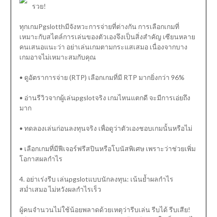
รวย!
ทุกเกมPgslotthมีจังหวะการจ่ายที่ต่างกัน การเลือกเกมที่
เหมาะกับสไตล์การเล่นของตัวเองจึงเป็นสิ่งสำคัญ เซียนหลาย
คนเสนอแนะว่า อย่าเล่นเกมตามกระแสเสมอ เนื่องจากบาง
เกมอาจไม่เหมาะสมกับคุณ
• ดูอัตราการจ่าย (RTP) เลือกเกมที่มี RTP มากยิ่งกว่า 96%
• อ่านรีวิวจากผู้เล่นpgslotจริง เกมไหนแตกดี จะมีการเอ่ยถึง
มาก
• ทดลองเล่นก่อนลงทุนจริง เพื่อดูว่าตัวเองชอบเกมนั้นหรือไม่
• เลือกเกมที่มีฟีเจอร์ฟรีสปินหรือโบนัสพิเศษ เพราะว่าช่วยเพิ่ม
โอกาสผลกำไร
4. อย่าเร่งรีบ เล่นpgslotแบบนักลงทุน: เน้นย้ำผลกำไร
สม่ำเสมอ ไม่หวังผลกำไรเร็ว
ผู้คนจำนวนไม่ใช้น้อยพลาดด้วยเหตุว่ารีบเล่น รีบได้ รีบเสีย!