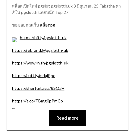
สล็อตเปิดใหม่ pgslot pgslotth.uk 3 มิถุนายน 25 Tabatha คา
สิโน pgslotth แตกหนัก Top 27
ขอขอบคุณเว็บ
สล็อตpg
https://bit.ly/pgslotth-uk
https://rebrand.ly/pgslotth-uk
https://wow.in.th/pgslotth-uk
https://cutt.ly/mrlajPpc
https://shorturl.asia/8SQaH
https://t.co/TBmg0pPmCo
…
Read more