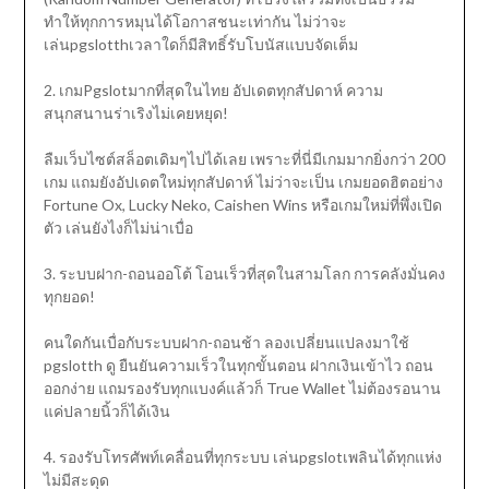
ทำให้ทุกการหมุนได้โอกาสชนะเท่ากัน ไม่ว่าจะ
เล่นpgslotthเวลาใดก็มีสิทธิ์รับโบนัสแบบจัดเต็ม
2. เกมPgslotมากที่สุดในไทย อัปเดตทุกสัปดาห์ ความ
สนุกสนานร่าเริงไม่เคยหยุด!
ลืมเว็บไซต์สล็อตเดิมๆไปได้เลย เพราะที่นี่มีเกมมากยิ่งกว่า 200
เกม แถมยังอัปเดตใหม่ทุกสัปดาห์ ไม่ว่าจะเป็น เกมยอดฮิตอย่าง
Fortune Ox, Lucky Neko, Caishen Wins หรือเกมใหม่ที่พึ่งเปิด
ตัว เล่นยังไงก็ไม่น่าเบื่อ
3. ระบบฝาก-ถอนออโต้ โอนเร็วที่สุดในสามโลก การคลังมั่นคง
ทุกยอด!
คนใดกันเบื่อกับระบบฝาก-ถอนช้า ลองเปลี่ยนแปลงมาใช้
pgslotth ดู ยืนยันความเร็วในทุกขั้นตอน ฝากเงินเข้าไว ถอน
ออกง่าย แถมรองรับทุกแบงค์แล้วก็ True Wallet ไม่ต้องรอนาน
แค่ปลายนิ้วก็ได้เงิน
4. รองรับโทรศัพท์เคลื่อนที่ทุกระบบ เล่นpgslotเพลินได้ทุกแห่ง
ไม่มีสะดุด