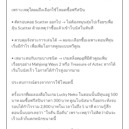
เพราะเหตุใดผมถึงเลือกใช้โหมดซื้อฟรีสปิน
• ตัดรอบคอย Scatter ออกไป → ไม่ต้องหมุนสุ่มไปเรื่อยๆเพื่อ
ลุ้น Scatter ด้วยเหตุว่าซื้อแล้วเข้าโบนัสในทันที
• ควบคุมจังหวะการเล่นได้ → ผมจะเลือกซื้อเฉพาะตอนที่ทุน
เริ่มมีกำไร เพื่อเพิ่มโอกาสคูณแบบทวีคูณ
• เหมาะสมกับเกมบางชนิด → เกมสล็อตpgที่มีตัวคูณเพิ่ม
เรื่อยๆอย่าง Mahjong Ways 2 หรือ Treasure of Aztec หากได้
เริ่มโบนัสเร็ว โอกาสได้กำไรสูงมากมาย
ประสบการณ์ตรงจากการใช้โหมดนี้
ครั้งแรกที่ผมลองคือในเกม Lucky Neko ในตอนนั้นมีทุนอยู่ 500
บาท ผมซื้อฟรีสปินราคา 300 บาท คูณโบนัสมาเรื่อยกระทั่งจบ
รอบได้กำไรรวม 2,800 บาทในเวลาไม่ถึง 5 นาที ความรู้สึก
ตอนนั้นบอกเลยว่า “ใจสั่น มือสั่น” เพราะเหตุว่าไม่คิดว่ามันจะ
เร็วแล้วก็แตกหนักขนาดนี้