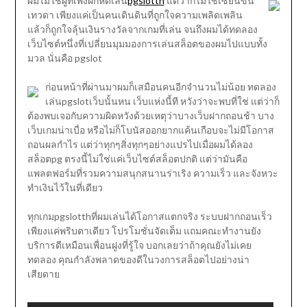
ผมไม่ใช่ผู้ที่เพิ่งฝึกหัดเล่น
pgslotth
แต่ว่าก็ไม่ใช่เซียนขั้น
เทวดา เพียงแค่เป็นคนเดินดินที่ถูกใจความเพลิดเพลิน
แล้วก็ถูกใจลุ้นเงินรางวัลจากเกมที่เล่น จนถึงผมได้ทดลอง
เว็บไซต์หนึ่งที่เปลี่ยนมุมมองการเล่นสล็อตของผมไปแบบทั้ง
มวล นั่นคือ pgslot
ก่อนหน้าที่ผ่านมาผมก็เสมือนคนอีกจำนวนไม่น้อย ทดลอง
เล่นpgslotเว็บนั้นหน เว็บแห่งนี้ที หวังว่าจะพบที่ใช่ แต่ว่าก็
ต้องพบเจอกับความผิดหวังด้วยเหตุว่าบางเว็บฝากถอนช้า บาง
เว็บเกมน่าเบื่อ หรือไม่ก็โบนัสออกยากแค้นเกือบจะไม่มีโอกาส
ถอนผลกำไร แต่ว่าทุกๆสิ่งทุกๆอย่างแปรไปเมื่อผมได้ลอง
สล็อตpg ตรงนี้ไม่ใช่แค่เว็บไซต์สล็อตปกติ แต่ว่ามันคือ
แพลตฟอร์มที่รวมความสนุกสนานร่าเริง ความเร็ว และจังหวะ
ทำเงินไว้ในที่เดียว
ทุกเกมpgslotthที่ผมเล่นได้โอกาสแตกจริง ระบบฝากถอนเร็ว
เพียงแค่พริบตาเดียว โปรโมชั่นจัดเต็ม แถมคณะทำงานยัง
บริการดีเหมือนเพื่อนฝูงที่รู้ใจ บอกเลยว่าถ้าคุณยังไม่เคย
ทดลอง คุณกำลังพลาดของดีในวงการสล็อตไปอย่างน่า
เสียดาย