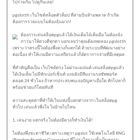
ไปร่วมกัน ไปดูกันเลย!
pgslotth เว็บไซต์สล็อตตัวท็อป ที่สายปั่นห้ามพลาด ถ้าเกิด
ต้องการรวยแบบไม่ต้องลุ้นมาก!
ต้องการเล่นสล็อตpgแล้วได้เงินเต็มไม้เต็มมือ ไม่ต้องนั่ง
ภาวนาให้ดวงดีทุกตา บอกเลยว่าคุณต้องทดลอง pgslotth
เพราะว่าตรงนี้ไม่ต้องพึ่งดวงก็แตกได้ ด้วยระบบที่พัฒนาอย่าง
ต่อเนื่อง ทำให้เกมมีความเสถียรแล้วก็อัตราการจ่ายที่มีเหตุผล
ที่สำคัญคือเป็น เว็บไซต์ตรง ไม่ผ่านเอเย่นต์ เล่นสล็อตpgแล้ว
ได้เงินเต็ม ไม่มีหักเปอร์เซ็นต์ แถมยังมีทีมงานรอซัพพอร์ต
ตลอด 24 ชั่วโมง ถ้าหากประสบพบเจอปัญหาเมื่อใด ทักไปหาก็
พร้อมช่วยแก้โดยทันที
ความสะดุดตาที่ทำให้เว็บแห่งนี้แตกต่างจาก เว็บสล็อตpg
ทั่วไป เล่นแล้วพึงใจ ไม่ย้ายไปไหน
1. เล่นง่าย แตกจริง ไม่ต้องมีดวงก็ทำเงินได้!
ไม่ต้องพึ่งชะตาชีวิต เพราะเหตุว่า pgslot ใช้เทคโนโลยี RNG
(Random Number Generator) ที่โปร่งใสรวมทั้งเป็นธรรม