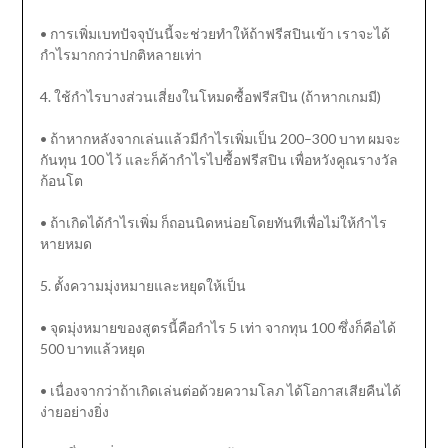
• การเพิ่มเบทปัจจุบันนี้จะช่วยทำให้ถ้าฟรีสปินเข้า เราจะได้
กำไรมากกว่าปกติหลายเท่า
4. ใช้กำไรบางส่วนเสี่ยงในโหมดซื้อฟรีสปิน (ถ้าหากเกมมี)
• ถ้าหากหลังจากเล่นแล้วมีกำไรเพิ่มเป็น 200–300 บาท ผมจะ
กันทุน 100 ไว้ และก็ค้ากำไรไปซื้อฟรีสปิน เพื่อหวังคูณรางวัล
ก้อนโต
• ถ้าเกิดได้กำไรเพิ่ม ก็ถอนนิดหน่อยโดยทันทีเพื่อไม่ให้กำไร
หายหมด
5. ตั้งความมุ่งหมายและหยุดให้เป็น
• จุดมุ่งหมายของสูตรนี้คือกำไร 5 เท่า จากทุน 100 ซึ่งก็คือได้
500 บาทแล้วหยุด
• เนื่องจากว่าถ้าเกิดเล่นต่อด้วยความโลภ ได้โอกาสเสียคืนได้
ง่ายอย่างยิ่ง