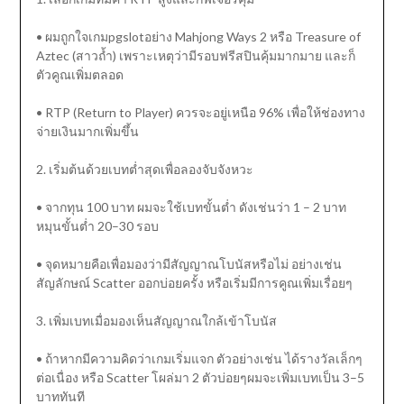
• ผมถูกใจเกมpgslotอย่าง Mahjong Ways 2 หรือ Treasure of
Aztec (สาวถ้ำ) เพราะเหตุว่ามีรอบฟรีสปินคุ้มมากมาย และก็
ตัวคูณเพิ่มตลอด
• RTP (Return to Player) ควรจะอยู่เหนือ 96% เพื่อให้ช่องทาง
จ่ายเงินมากเพิ่มขึ้น
2. เริ่มต้นด้วยเบทต่ำสุดเพื่อลองจับจังหวะ
• จากทุน 100 บาท ผมจะใช้เบทขั้นต่ำ ดังเช่นว่า 1 – 2 บาท
หมุนขั้นต่ำ 20–30 รอบ
• จุดหมายคือเพื่อมองว่ามีสัญญาณโบนัสหรือไม่ อย่างเช่น
สัญลักษณ์ Scatter ออกบ่อยครั้ง หรือเริ่มมีการคูณเพิ่มเรื่อยๆ
3. เพิ่มเบทเมื่อมองเห็นสัญญาณใกล้เข้าโบนัส
• ถ้าหากมีความคิดว่าเกมเริ่มแจก ตัวอย่างเช่น ได้รางวัลเล็กๆ
ต่อเนื่อง หรือ Scatter โผล่มา 2 ตัวบ่อยๆผมจะเพิ่มเบทเป็น 3–5
บาททันที