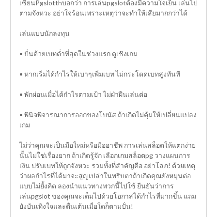
เซียนPgslotthบอกว่า การเล่นpgslotต้องมีความใจเย็น เล่นไป
ตามจังหวะ อย่าใจร้อนเพราะเหตุว่าจะทำให้เสียมากกว่าได้
เล่นแบบนักลงทุน
• ปั่นด้วยเบทต่ำที่สุดในช่วงแรก ดูเชิงเกม
• หากเริ่มได้กำไรให้เบาๆเพิ่มเบท ไม่กระโดดเบทสูงทันที
• พักผ่อนเมื่อได้กำไรตามเป้า ไม่ฝ่าฝืนเล่นต่อ
• พินิจพิจารณาการออกของโบนัส ถ้าเกิดไม่คุ้มให้เปลี่ยนแปลง
เกม
ไม่ว่าคุณจะเป็นมือใหม่หรือมืออาชีพ การเล่นสล็อตให้แตกง่าย
นั้นไม่ใช่เรื่องยาก ถ้าเกิดรู้จัก เลือกเกมสล็อตpg วางแผนการ
เงิน ปรับเบทให้ถูกจังหวะ รวมทั้งที่สำคัญคือ อย่าโลภ! ด้วยเหตุ
ว่าผลกำไรที่ได้มาจะสูญเปล่าในพริบตาถ้าเกิดคุณยังหมุนต่อ
แบบไม่ยั้งคิด ลองนำแนวทางพวกนี้ไปใช้ ยืนยันว่าการ
เล่นpgslot ของคุณจะเต็มไปด้วยโอกาสได้กำไรที่มากขึ้น แถม
ยังบันเทิงใจและตื่นเต้นเมื่อใดก็ตามปั่น!