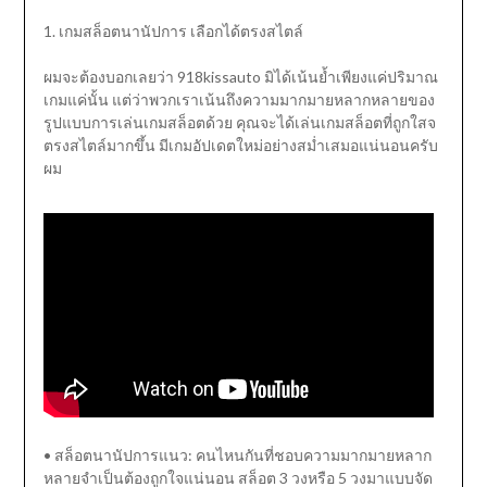
1. เกมสล็อตนานัปการ เลือกได้ตรงสไตล์
ผมจะต้องบอกเลยว่า 918kissauto มิได้เน้นย้ำเพียงแค่ปริมาณ
เกมแค่นั้น แต่ว่าพวกเราเน้นถึงความมากมายหลากหลายของ
รูปแบบการเล่นเกมสล็อตด้วย คุณจะได้เล่นเกมสล็อตที่ถูกใสจ
ตรงสไตล์มากขึ้น มีเกมอัปเดตใหม่อย่างสม่ำเสมอแน่นอนครับ
ผม
• สล็อตนานัปการแนว: คนไหนกันที่ชอบความมากมายหลาก
หลายจำเป็นต้องถูกใจแน่นอน สล็อต 3 วงหรือ 5 วงมาแบบจัด