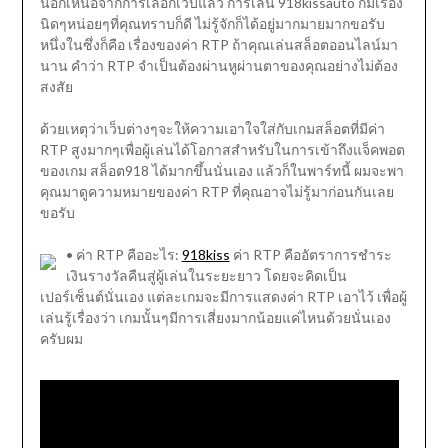
นอกเหนือจากการเลือกเว็บแล้ว การเล่น 918kissauto ก็มีเรื่อง
นิดๆหน่อยๆที่คุณทราบก็ดี ไม่รู้จักก็ได้อยู่มากมายมากขอรับ
หนึ่งในซึ่งก็คือ เรื่องของค่า RTP ถ้าคุณเล่นสล็อตออนไลน์มา
นาน คำว่า RTP จำเป็นต้องผ่านหูผ่านตาของคุณอย่างไม่ต้อง
สงสัย
ด้วยเหตุว่าเว็บต่างๆจะให้ความเอาใจใส่กับเกมสล็อตที่มีค่า
RTP สูงมากๆเพื่อผู้เล่นได้โอกาสสำหรับในการเข้าถึงแจ็คพอต
ของเกม สล็อต918 ได้มากขึ้นนั่นเอง แล้วก็ในพาร์ทนี้ ผมจะพา
คุณมาดูความหมายของค่า RTP ที่คุณอาจไม่รู้มาก่อนกันเลย
ขอรับ
• ค่า RTP คืออะไร:
918kiss
ค่า RTP คืออัตราการชำระ
เงินรางวัลคืนสู่ผู้เล่นในระยะยาว โดยจะคิดเป็น
เปอร์เซ็นต์นั่นเอง แต่ละเกมจะมีการแสดงค่า RTP เอาไว้ เพื่อผู้
เล่นรู้เรื่องว่า เกมนั้นๆมีการเสี่ยงมากน้อยแค่ไหนด้วยนั่นเอง
ครับผม