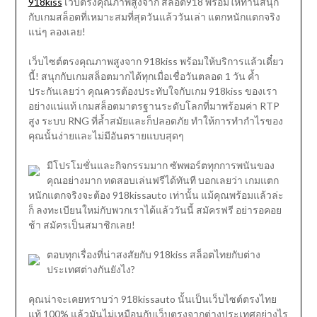
918kiss
เว็บตรงคุณภาพสูงจาก สล็อต918 พร้อมให้ท่านสนุก
กับเกมสล็อตที่เหมาะสมที่สุดวันแล้ววันเล่า แตกหนักแตกจริง
แน่ๆ ลองเลย!
เว็บไซต์ตรงคุณภาพสูงจาก 918kiss พร้อมให้บริการแล้วเดี๋ยว
นี้! สนุกกับเกมสล็อตมากได้ทุกเมื่อเชื่อวันตลอด 1 วัน ค้ำ
ประกันเลยว่า คุณควรต้องประทับใจกับเกม 918kiss ของเรา
อย่างแน่แท้ เกมสล็อตมาตรฐานระดับโลกที่มาพร้อมค่า RTP
สูง ระบบ RNG ที่ล้ำสมัยและก็ปลอดภัย ทำให้การทำกำไรของ
คุณนั้นง่ายและไม่มีอันตรายแบบสุดๆ
มีโปรโมชั่นและกิจกรรมมาก ซัพพอร์ตทุกการพนันของ
คุณอย่างมาก ทดสอบเล่นฟรีได้ทันที บอกเลยว่า เกมแตก
หนักแตกจริงจะต้อง 918kissauto เท่านั้น แม้คุณพร้อมแล้วล่ะ
ก็ ลงทะเบียนใหม่กับพวกเราได้แล้ววันนี้ สมัครฟรี อย่ารอคอย
ช้า สมัครเป็นสมาชิกเลย!
ตอบทุกเรื่องที่น่าสงสัยกับ 918kiss สล็อตไทยกับต่าง
ประเทศต่างกันยังไง?
คุณน่าจะเคยทราบว่า 918kissauto นั้นเป็นเว็บไซต์ตรงไทย
แท้ 100% แล้วมันไม่เหมือนกับเว็บตรงจากต่างประเทศอย่างไร