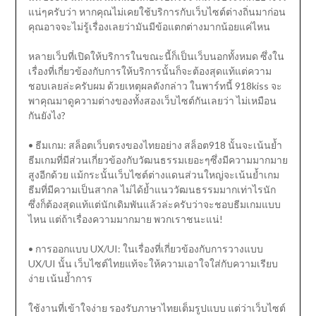
แน่ๆครับว่า หากคุณไม่เคยใช้บริการกับเว็บไซต์ต่างถิ่นมาก่อน
คุณอาจจะไม่รู้เรื่องเลยว่ามันมีข้อแตกต่างมากน้อยแค่ไหน
หลายเว็บที่เปิดให้บริการในขณะนี้ก็เป็นเว็บนอกทั้งหมด ซึ่งใน
เรื่องที่เกี่ยวข้องกับการให้บริการนั้นก็จะต้องสุดแท้แต่ความ
ชอบเลยล่ะครับผม ด้วยเหตุผลดังกล่าว ในพาร์ทนี้ 918kiss จะ
พาคุณมาดูความต่างของทั้งสองเว็บไซต์กันเลยว่า ไม่เหมือน
กันยังไง?
• ธีมเกม: สล็อตเว็บตรงของไทยอย่าง สล็อต918 นั้นจะเน้นย้ำ
ธีมเกมที่มีส่วนเกี่ยวข้องกับวัฒนธรรมเยอะๆซึ่งมีความมากมาย
สูงอีกด้วย แม้กระนั้นเว็บไซต์ต่างแดนส่วนใหญ่จะเน้นย้ำเกม
ธีมที่มีความเป็นสากล ไม่ได้ย้ำแนววัฒนธรรมมากเท่าไรนัก
ซึ่งก็ต้องสุดแท้แต่นักเดิมพันแล้วล่ะครับว่าจะชอบธีมเกมแบบ
ไหน แต่ถ้าเรื่องความมากมาย พวกเราชนะแน่!
• การออกแบบ UX/UI: ในเรื่องที่เกี่ยวข้องกับการวางแบบ
UX/UI นั้น เว็บไซต์ไทยแท้จะให้ความเอาใจใส่กับความเรียบ
ง่าย เน้นย้ำการ
ใช้งานที่เข้าใจง่าย รองรับภาษาไทยเต็มรูปแบบ แต่ว่าเว็บไซต์