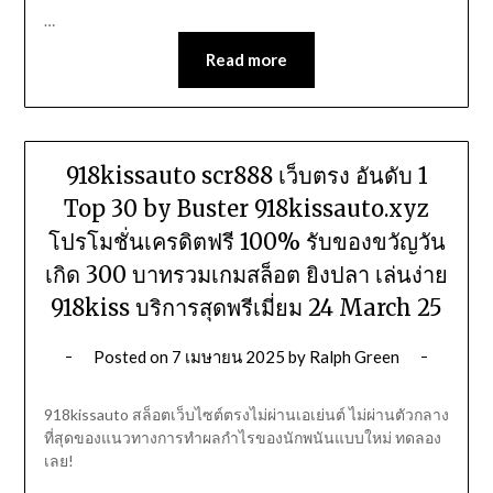
…
Read more
918kissauto scr888 เว็บตรง อันดับ 1
Top 30 by Buster 918kissauto.xyz
โปรโมชั่นเครดิตฟรี 100% รับของขวัญวัน
เกิด 300 บาทรวมเกมสล็อต ยิงปลา เล่นง่าย
918kiss บริการสุดพรีเมี่ยม 24 March 25
Posted on
7 เมษายน 2025
by
Ralph Green
918kissauto สล็อตเว็บไซต์ตรงไม่ผ่านเอเย่นต์ ไม่ผ่านตัวกลาง
ที่สุดของแนวทางการทำผลกำไรของนักพนันแบบใหม่ ทดลอง
เลย!