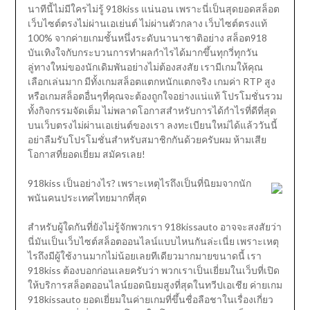
นาทีนี้ไม่มีใครไม่รู้ 918kiss แน่นอน เพราะนี่เป็นสุดยอดสล็อต
เว็บไซต์ตรงไม่ผ่านเอเย่นต์ ไม่ผ่านตัวกลาง เว็บไซต์ตรงแท้
100% จากค่ายเกมชั้นหนึ่งระดับนานาชาติอย่าง สล็อต918
บันเทิงใจกับกระบวนการทำผลกำไรได้มากขึ้นทุกวี่ทุกวัน
ลู่ทางใหม่ของนักเดิมพันอย่างไม่ต้องสงสัย เรามีเกมให้คุณ
เลือกเล่นมาก มีทั้งเกมสล็อตแตกหนักแตกจริง เกมค่า RTP สูง
หรือเกมสล็อตอื่นๆที่คุณจะต้องถูกใจอย่างแน่แท้ โปรโมชั่นรวม
ทั้งกิจกรรมจัดเต็ม ไม่พลาดโอกาสสำหรับการได้กำไรที่ดีที่สุด
บนเว็บตรงไม่ผ่านเอเย่นต์ของเรา ลงทะเบียนใหม่ได้แล้ววันนี้
อย่าลืมรับโปรโมชั่นสำหรับสมาชิกกันด้วยครับผม ห้ามเสีย
โอกาสที่ยอดเยี่ยม สมัครเลย!
918kiss เป็นอย่างไร? เพราะเหตุไรถึงเป็นที่นิยมจากนัก
พนันคนประเทศไทยมากที่สุด
สำหรับผู้ใดกันที่ยังไม่รู้จักพวกเรา 918kissauto อาจจะสงสัยว่า
นี่มันเป็นเว็บไซต์สล็อตออนไลน์แบบไหนกันล่ะเนี่ย เพราะเหตุ
ไรถึงมีผู้ใช้งานมากไม่น้อยเลยทีเดียวมากมายขนาดนี้ เรา
918kiss ต้องบอกก่อนเลยครับว่า พวกเราเป็นเยี่ยมในเว็บที่เปิด
ให้บริการสล็อตออนไลน์ยอดนิยมสูงที่สุดในทวีปเอเชีย ค่ายเกม
918kissauto ยอดเยี่ยมในค่ายเกมที่ขึ้นชื่อลือชาในเรื่องเกี่ยว