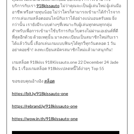
บริการกับเรา
918kissauto
ไม่ว่าคุณจะเป็นผู้เล่นใหม่ ผู้เล่นมือ
อาชีพ หรือสายทุนน้อย ไม่ว่าใครก็สามารถเข้ามาได้กำไรจาก
การเล่นเกมสล็อตออนไลน์กับเราได้อย่างแน่นอนครับผม ยิ่ง
กว่านั้น เรายังมีระบบต่างๆที่เหมาะกับผู้เล่นทุกคนทุกกลุ่ม
สำหรับเพื่อการเข้ามาใช้บริการกับเว็บตรงไม่ผ่านเอเย่นต์ที่ดี
ที่สุดอีกด้วย ด้วยเหตุนั้น มาลงทะเบียนเป็นสมาชิกใหม่กับเรา
ได้แล้ววันนี้ เลือกเล่นเกมแบบฟินๆได้ทุกวี่ทุกวันตลอด 1 วัน
อย่าคอยช้า! ลงทะเบียนสมัครสมาชิกใหม่แล้วมาสนุกกัน!
เกมสล็อต 918kiss 918Kissauto.one 22 December 24 Jade
ยืน 1 เรื่องเกมสล็อต 918kissปลดหนี้ได้ง่ายๆ Top 55
ขอขอบคุณอ้างอิง
สล็อต
https://bit.ly/918kissauto-one
https://rebrand.ly/918kissauto-one
https://wow.in.th/918kissauto-one