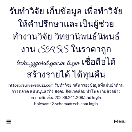
รับทำวิจัย เก็บข้อมูล เพื่อทำวิจัย
ให้คำปรึกษาและเป็นผู้ช่วย
ทำงานวิจัย วิทยานิพนธ์นิพนธ์
งาน SPSS ในราคาถูก
techo.gujarat.gov.in login เชื่อถือได้
สร้างรายได้ ได้ทุนคืน
https://surveysbuzz.com รับทำวิจัย กลั่นกรองข้อมูลที่แม่นยำด้าน
การตลาด สนับนุนธุรกิจ สังคม สิ่งแวดล้อม ทำโพล เก็บตัวอย่าง
ความคิดเห็น 202.88.241.208/ahd login
boiexams2.schemaxtech.com login
Menu