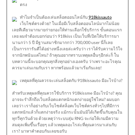
ตรง
ทำไมจำเป็นต้องเล่นสล็อตออนไลน์กับ
918kissauto
เว็บไซต์ตรงด้วย? ในเมื่อมีเว็บสล็อตออนไลน์มากไม่น้อย
เลยทีเดียวมากมายก่ายกองให้ท่านเลือกใช้บริการ ขั้นตอนแรก
เลย ผมจำต้องบอกก่อนว่า 918kiss เป็นเว็บที่เปิดให้บริการมา
นานกว่า 5 ปี มีฐานสมาชิกมากกว่า 700,000 user นี่ก็เลย
เป็นการการันตีได้อย่างหนึ่งเลยล่ะครับว่า เราได้รับความไว้ใจ
จากนักพนันแค่ไหน? ถ้าคุณอยากทราบเหตุผลอื่นๆอีกล่ะก็ ใน
บทความนี้จะบอกคุณทุกสิ่งทุกอย่างเองครับ ว่าเพราะอะไรคุณ
ควรมาเล่นเกมกับเรา หากพร้อมแล้วมาเริ่มกันเลย!
เหตุผลที่คุณควรจะเล่นสล็อตกับ 918kissauto มีอะไรบ้าง?
สำหรับเหตุผลที่คุณควรใช้บริการ 918kissme มีอะไรบ้าง? คุณ
อาจจะรำลึกถึงเว็บสล็อตแตกหนักแตกง่ายอยู่ใช่ไหม? ผมบอก
เลยว่า เราก็อย่างกับเว็บไซต์สล็อตเว็บไซต์ตรงทั่วๆไปที่มีการ
แตกหนักแล้วก็แตกง่ายจริง แม้กระนั้นมันมิได้เกิดขึ้นกับคุณใน
ทุกวี่ทุกวันด้วย ด้วยเหตุว่าระบบสุ่ม RNG จะก่อให้เกมมีความ
สมดุลเพิ่มขึ้นเรื่อยๆ แล้วเหตุผลอะไรล่ะที่คุณควรมาเล่นกับ
เรา? มาหาคำตอบกันเลยขอรับ