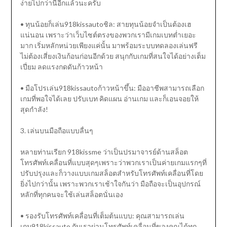
ง่ายไปกว่านี้อีกแล้วนะครับ
• ทุนน้อยก็เล่น918kissautoชิล: สายทุนน้อยจำเป็นต้องเฮ
แน่นอน เพราะว่าเว็บไซต์ตรงของพวกเรามีเกมเบทต่ำเยอะ
มาก เริ่มหลักหน่วยเพียงแค่นั้น มาพร้อมระบบทดลองเล่นฟรี
ไม่ต้องเสี่ยงเงินก้อนก่อนอีกด้วย สนุกกับเกมที่สนใจได้อย่างเต็ม
เปี่ยม ลดแรงกดดันก้าวหน้า
• มือโปรเล่น918kissautoก้าวหน้าขึ้น: มืออาชีพสามารถเลือก
เกมที่พอใจได้เลย ปรับเบท คิดแผน อ่านเกม และก็เอนจอยให้
สุดกำลัง!
3. เล่นบนมือถือแบบลื่นๆ
หลายท่านเรียก 918kissme ว่าเป็นปรมาจารย์ด้านสล็อต
โทรศัพท์เคลื่อนที่แบบสุดๆเพราะว่าพวกเราเป็นค่ายเกมแรกๆที่
ปรับปรุงและก็วางแบบเกมสล็อตสำหรับโทรศัพท์เคลื่อนที่โดย
ยิ่งไปกว่านั้น เพราะพวกเราเช้าใจกันว่า มือถือจะเป็นอุปกรณ์
หลักที่ทุกคนจะใช้เล่นสล็อตนั่นเอง
• รองรับโทรศัพท์เคลื่อนที่เต็มต้นแบบ: คุณสามารถเล่น
เกม918kissauto กับเราผ่านโทรศัพท์เคลื่อนที่ของคุณได้ทุก