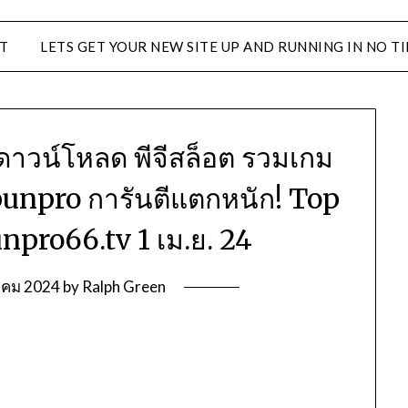
T
LETS GET YOUR NEW SITE UP AND RUNNING IN NO T
ดาวน์โหลด พีจีสล็อต รวมเกม
 punpro การันตีแตกหนัก! Top
npro66.tv 1 เม.ย. 24
าคม 2024
by
Ralph Green