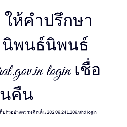
ัย ให้คำปรึกษา
านิพนธ์นิพนธ์
v.in login เชื่อ
ุนคืน
เก็บตัวอย่างความคิดเห็น 202.88.241.208/ahd login