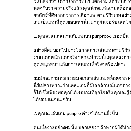
ชี้แนะมาว่า ได้กำไรก้าวหน้า แตกง่าย แตกหนัก ร
นะครับว่า ความจริงแล้ว คุณน่าจะเล่นเกมสล็อตอ
ผลลัพธ์ที่ดีมากกว่าการเลือกเกมตามรีวิวเกมอย่าง
เกมเป็นเกมที่คุณชอบเท่านั้น มาดูกันขอรับ เลทโก
1. คุณจะสนุกสนานกับเกมบน punpro66 เยอะขึ้น
อย่างที่ผมบอกไป บางโอกาสการเล่นเกมตามรีวิว 
ง่าย แตกหนัก แตกจริง ฯลฯ แม้กระนั้นคุณลองถามต
คุณสนุกสนานกับการเล่นเกมนี้จริงๆหรือเปล่า?
ผมมักจะถามตัวเองเสมอเวลาเล่นเกมสล็อตจาก 
นี้รึเปล่า เพราะว่าแต่ละเกมก็มีเอกลักษณ์แตกต่
ก็ได้ ซึ่งเพียงพอคุณได้เจอเกมที่ถูกใจจริง คุณจะร
ได้ชอบแน่ๆนะครับ
2. คุณจะเล่นเกม punpro ต่างๆได้นานยิ่งขึ้น
คนเบื่อง่ายอย่างผมนั้น บอกเลยว่า ถ้าหากมิได้ท