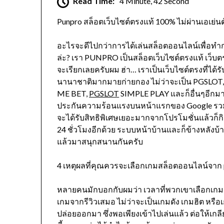
Read Time:
4 Minute, 42 Second
Punpro สล็อตเว็บไซต์ตรงแท้ 100% ไม่ผ่านเอเย่นต
อะไรจะดีไปกว่าการได้เล่นสล็อตออนไลน์เพื่อทำ
ล่ะ? เรา PUNPRO เป็นสล็อตเว็บไซต์ตรงแท้ เว็บตร
จะเรียกเลยครับผม ฮ่า… เราเป็นเว็บไซต์ตรงที่ได้
นานาชาติมากมายก่ายกอง ไม่ว่าจะเป็น PGSLOT, 
ME BET,
PGSLOT
SIMPLE PLAY และก็อื่นๆอีกม
ประกันความร้อนแรงบนหน้าแรกของ Google รวมทั
จะได้รับสิทธิพิเศษเยอะมากจากโปรโมชั่นแล้วก็ก
24 ชั่วโมงอีกด้วย ระบบหน้าบ้านและก็ข้างหลังบ้
แล้วมาสนุกสนานกันครับ
4 เหตุผลที่คุณควรจะเลือกเกมสล็อตออนไลน์จาก p
หลายคนมักบอกกับผมว่า เวลาที่พวกเขาเลือกเก
เกมจากรีวิวเสมอ ไม่ว่าจะเป็นเกมดัง เกมฮิต หรือ
ปล่อยออกมา ซึ่งพอเพียงเข้าไปเล่นแล้ว ต่อให้เกลีย