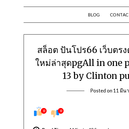
BLOG
CONTAC
สล็อต ปันโปร66 เว็บตรง
ใหม่ล่าสุดpgAll in one
13 by Clinton pu
Posted on
11 มีน
0
0