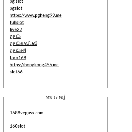
pg slot
pgslot
https://www.pgheng99.me
fullslot
live22
ดูหนัง
ดูหนังออนไลน์
ดูหนังฟรี
faro168
https://hongkong456.me
slot66
หมวดหมู่
1688vegasx.com
168slot