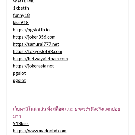
หนังโป๊ไทย
1xbetth
funny18
kiss918
https://pgslotth.io
https://joker356.com
https://samurai777.net
https://tokyoslot88.com
https://betwayvietnam.com
https://jokerasia.net
pgslot
pgslot
เว็บคาสิโนน่าเล่น ทั้ง
สล็อต
และ
บาคาร่า
ตึงจริงแตกบ่อย
มาก
918kiss
https://www.madoohd.com