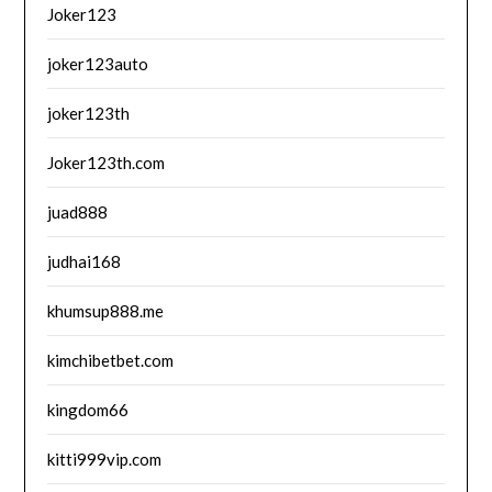
Joker123
joker123auto
joker123th
Joker123th.com
juad888
judhai168
khumsup888.me
kimchibetbet.com
kingdom66
kitti999vip.com