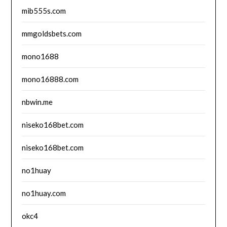
mib555s.com
mmgoldsbets.com
mono1688
mono16888.com
nbwin.me
niseko168bet.com
niseko168bet.com
no1huay
no1huay.com
okc4