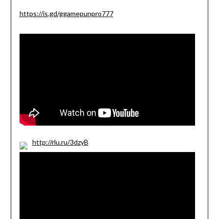
https://is.gd/ggamepunpro777
http://rlu.ru/3dzyB