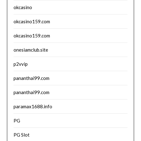
okcasino
okcasino159.com
okcasino159.com
onesiamclub.site
p2vvip
pananthai99.com
pananthai99.com
paramax1688.info
PG
PG Slot