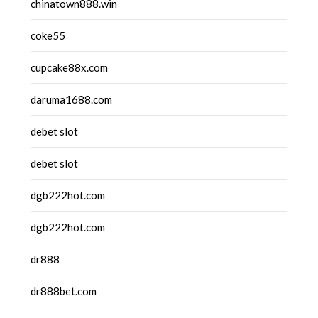
chinatown888.win
coke55
cupcake88x.com
daruma1688.com
debet slot
debet slot
dgb222hot.com
dgb222hot.com
dr888
dr888bet.com