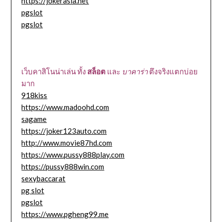
https://jokerasia.net
pgslot
pgslot
เว็บคาสิโนน่าเล่น ทั้ง
สล็อต
และ
บาคาร่า
ตึงจริงแตกบ่อย
มาก
918kiss
https://www.madoohd.com
sagame
https://joker123auto.com
http://www.movie87hd.com
https://www.pussy888play.com
https://pussy888win.com
sexybaccarat
pg slot
pgslot
https://www.pgheng99.me