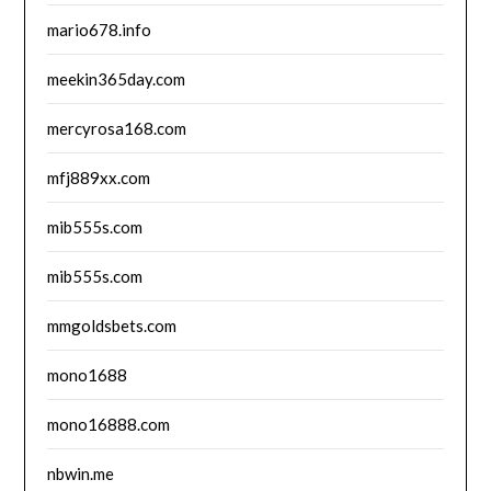
mario678.info
meekin365day.com
mercyrosa168.com
mfj889xx.com
mib555s.com
mib555s.com
mmgoldsbets.com
mono1688
mono16888.com
nbwin.me