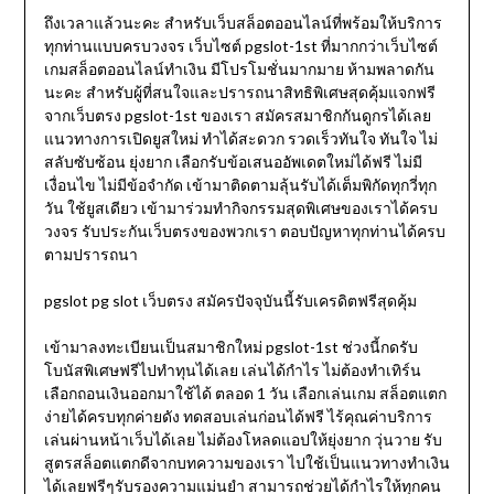
ถึงเวลาแล้วนะคะ สำหรับเว็บสล็อตออนไลน์ที่พร้อมให้บริการ
ทุกท่านแบบครบวงจร เว็บไซต์ pgslot-1st ที่มากกว่าเว็บไซต์
เกมสล็อตออนไลน์ทำเงิน มีโปรโมชั่นมากมาย ห้ามพลาดกัน
นะคะ สำหรับผู้ที่สนใจและปรารถนาสิทธิพิเศษสุดคุ้มแจกฟรี
จากเว็บตรง pgslot-1st ของเรา สมัครสมาชิกกันดูกรได้เลย
แนวทางการเปิดยูสใหม่ ทำได้สะดวก รวดเร็วทันใจ ทันใจ ไม่
สลับซับซ้อน ยุ่งยาก เลือกรับข้อเสนออัพเดตใหม่ได้ฟรี ไม่มี
เงื่อนไข ไม่มีข้อจำกัด เข้ามาติดตามลุ้นรับได้เต็มพิกัดทุกวี่ทุก
วัน ใช้ยูสเดียว เข้ามาร่วมทำกิจกรรมสุดพิเศษของเราได้ครบ
วงจร รับประกันเว็บตรงของพวกเรา ตอบปัญหาทุกท่านได้ครบ
ตามปรารถนา
pgslot pg slot เว็บตรง สมัครปัจจุบันนี้รับเครดิตฟรีสุดคุ้ม
เข้ามาลงทะเบียนเป็นสมาชิกใหม่ pgslot-1st ช่วงนี้กดรับ
โบนัสพิเศษฟรีไปทำทุนได้เลย เล่นได้กำไร ไม่ต้องทำเทิร์น
เลือกถอนเงินออกมาใช้ได้ ตลอด 1 วัน เลือกเล่นเกม สล็อตแตก
ง่ายได้ครบทุกค่ายดัง ทดสอบเล่นก่อนได้ฟรี ไร้คุณค่าบริการ
เล่นผ่านหน้าเว็บได้เลย ไม่ต้องโหลดแอปให้ยุ่งยาก วุ่นวาย รับ
สูตรสล็อตแตกดีจากบทความของเรา ไปใช้เป็นแนวทางทำเงิน
ได้เลยฟรีๆรับรองความแม่นยำ สามารถช่วยได้กำไรให้ทุกคน