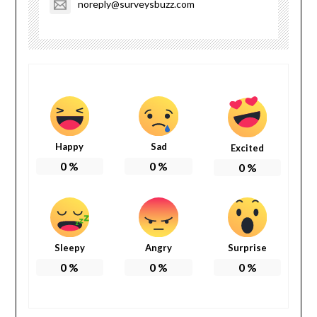
noreply@surveysbuzz.com
Happy
Sad
Excited
0
%
0
%
0
%
Sleepy
Angry
Surprise
0
%
0
%
0
%