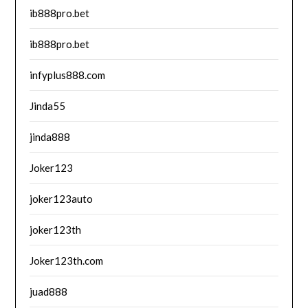
ib888pro.bet
ib888pro.bet
infyplus888.com
Jinda55
jinda888
Joker123
joker123auto
joker123th
Joker123th.com
juad888