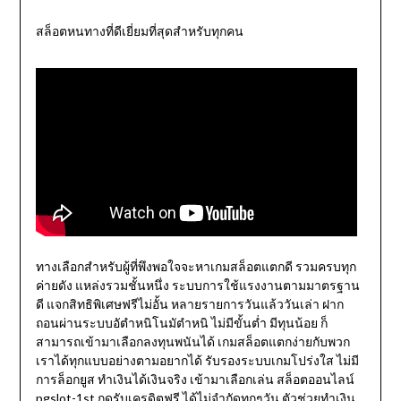
สล็อตหนทางที่ดีเยี่ยมที่สุดสำหรับทุกคน
ทางเลือกสำหรับผู้ที่พึงพอใจจะหาเกมสล็อตแตกดี รวมครบทุก
ค่ายดัง แหล่งรวมชั้นหนึ่ง ระบบการใช้แรงงานตามมาตรฐาน
ดี แจกสิทธิพิเศษฟรีไม่อั้น หลายรายการวันแล้ววันเล่า ฝาก
ถอนผ่านระบบอัตำหนิโนมัตำหนิ ไม่มีขั้นต่ำ มีทุนน้อย ก็
สามารถเข้ามาเลือกลงทุนพนันได้ เกมสล็อตแตกง่ายกับพวก
เราได้ทุกแบบอย่างตามอยากได้ รับรองระบบเกมโปร่งใส ไม่มี
การล็อกยูส ทำเงินได้เงินจริง เข้ามาเลือกเล่น สล็อตออนไลน์
pgslot-1st กดรับเครดิตฟรี ได้ไม่จำกัดทุกๆวัน ตัวช่วยทำเงิน