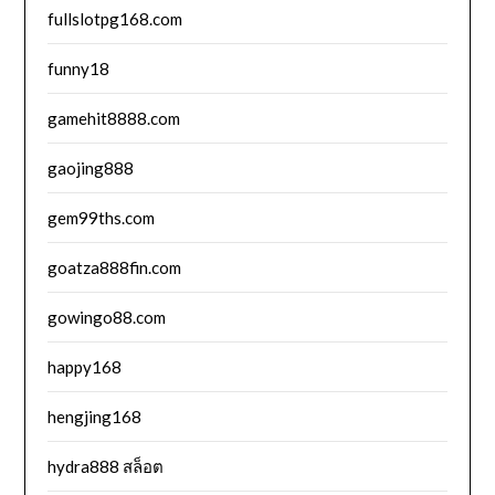
fullslotpg168.com
funny18
gamehit8888.com
gaojing888
gem99ths.com
goatza888fin.com
gowingo88.com
happy168
hengjing168
hydra888 สล็อต