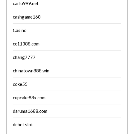
carlo999.net
cashgame168
Casino
cc11388.com
chang7777
chinatown888.win
coke55
cupcake88x.com
daruma1688.com
debet slot