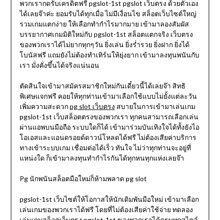
พวกเรากดรับเครดิตฟรี pgslot-1st pgslot เว็บตรง ด้วยตัวเอง
ได้เลยจ๊าค่ะ ยอมรับได้ทุกเมื่อ ไม่มีเงื่อนไข สล็อตเว็บไซต์ใหญ่
รวมเกมแตกง่าย ให้เลือกทำกำไรมากมาย เข้ามาลองสัมผัส
บรรยากาศเกมมิติใหม่กับ pgslot-1st สล็อตแตกจริง เว็บตรง
ของพวกเราได้ไม่ยากทุกๆวัน ยิ่งเล่น ยิ่งร่ำรวย ยิ่งฝาก ยิ่งได้
โบนัสฟรี แถมยังไม่ต้องทำเทิร์นให้ยุ่งยาก เข้ามาลงทุนพนันกับ
เรา มั่งคั่งขึ้นได้จริงแน่นอน
ตัดสินใจเข้ามาสมัครสมาชิกใหม่กันเดี๋ยวนี้ได้เลยจ๊า สิทธิ
พิเศษแจกฟรี คอยให้ทุกท่านเข้ามาเลือกใช้แบบไม่ยั้งแต่ละวัน
เพิ่มความสะดวก
pg slot เว็บตรง
สบายในการเข้ามาเล่นเกม
pgslot-1st เว็บสล็อตตรงของพวกเรา ทุกคนสามารถเลือกเล่น
ผ่านแอพบนมือถือ ระบบใดก็ได้ เข้ามาร่วมบันเทิงใจได้ทั้งยังไอ
โอเอสและแอนดรอยด์ดาวน์โหลดได้ฟรี ไม่ต้องเสียค่าบริการ
ทางเข้าระบบเกม เชื่อมต่อได้เร็ว ทันใจ ไม่ว่าทุกท่านจะอยู่ที่
แหน่งใด ก็เข้ามาลงทุนทำกำไรกันได้ทุกหนทุกแห่งเลยจ๊า
Pg นักพนันสล็อตมือใหม่ก็ห้ามพลาด pg slot
pgslot-1st เว็บไซต์ให้โอกาสให้นักเดิมพันมือใหม่ เข้ามาเลือก
เล่นเกมของพวกเราได้ฟรี โดยที่ไม่ต้องเสียค่าใช้จ่าย ทดลอง
เล่นเกมสล็อตเว็บตรง pgslot-1st ของพวกเราได้ครบทุกสไตล์