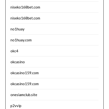
niseko168bet.com
niseko168bet.com
no1huay
no1huay.com
okc4
okcasino
okcasino159.com
okcasino159.com
onesiamclub.site
p2vvip