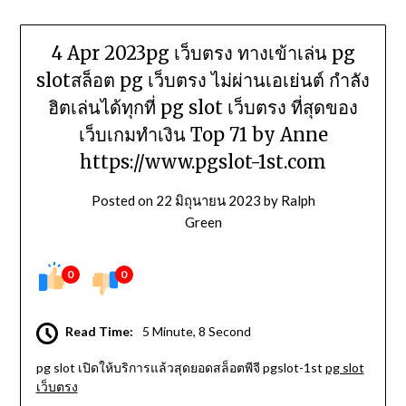
4 Apr 2023pg เว็บตรง ทางเข้าเล่น pg
slotสล็อต pg เว็บตรง ไม่ผ่านเอเย่นต์ กำลัง
ฮิตเล่นได้ทุกที่ pg slot เว็บตรง ที่สุดของ
เว็บเกมทำเงิน Top 71 by Anne
https://www.pgslot-1st.com
Posted on
22 มิถุนายน 2023
by
Ralph
Green
0
0
Read Time:
5 Minute, 8 Second
pg slot เปิดให้บริการแล้วสุดยอดสล็อตพีจี pgslot-1st
pg slot
เว็บตรง