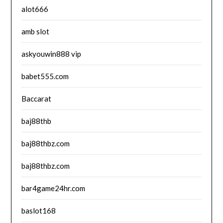
alot666
amb slot
askyouwin888 vip
babet555.com
Baccarat
baj88thb
baj88thbz.com
baj88thbz.com
bar4game24hr.com
baslot168