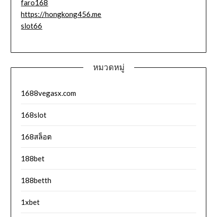
faro168
https://hongkong456.me
slot66
หมวดหมู่
1688vegasx.com
168slot
168สล็อต
188bet
188betth
1xbet