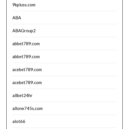
9kpluss.com
ABA
ABAGroup2
abbet789.com
abbet789.com
acebet789.com
acebet789.com
allbet24hr
allone745s.com
alot66