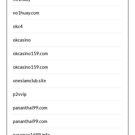
no1huay.com
okc4
okcasino
okcasino159.com
okcasino159.com
onesiamclub.site
p2vvip
pananthai99.com
pananthai99.com
paramax1688.info