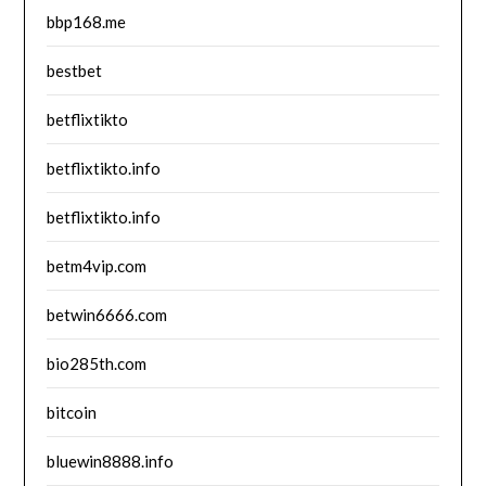
bbp168.me
bestbet
betflixtikto
betflixtikto.info
betflixtikto.info
betm4vip.com
betwin6666.com
bio285th.com
bitcoin
bluewin8888.info