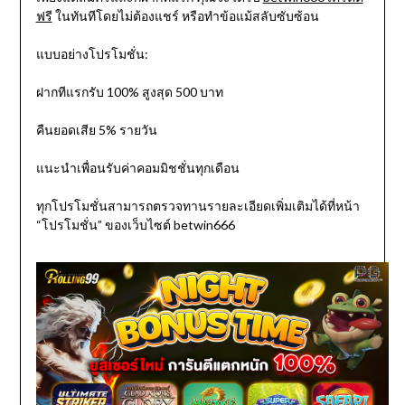
ฟรี
ในทันทีโดยไม่ต้องแชร์ หรือทำข้อแม้สลับซับซ้อน
แบบอย่างโปรโมชั่น:
ฝากทีแรกรับ 100% สูงสุด 500 บาท
คืนยอดเสีย 5% รายวัน
แนะนำเพื่อนรับค่าคอมมิชชั่นทุกเดือน
ทุกโปรโมชั่นสามารถตรวจทานรายละเอียดเพิ่มเติมได้ที่หน้า
“โปรโมชั่น” ของเว็บไซต์ betwin666