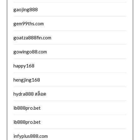
gaojing888
gem99ths.com
goatza888fin.com
gowingo88.com
happy168
hengjing168
hydra888 สล็อต
ib888pro.bet
ib888pro.bet
infyplus888.com