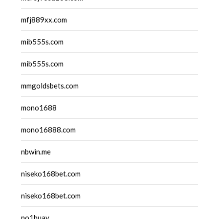
mfj889xx.com
mib555s.com
mib555s.com
mmgoldsbets.com
mono1688
mono16888.com
nbwin.me
niseko168bet.com
niseko168bet.com
no1huay