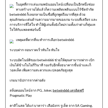
ในยุคที่การเล่นเกมพนันออนไลน์เปลี่ยนเป็นอีกหนึ่งช่อง
ทางสร้างรายได้แล้วก็ความเพลิดเพลินแบบไร้ขีดจำกัด
betwin666 ก็เลยกลายเป็นชื่อที่ถูกพูดถึงมากที่สุด ด้วย
คุณลักษณะเด่นด้านความมากมายของเกม ระบบที่เสถียร และ
การบริการที่ใส่ใจ ทำให้ผู้เล่นทั้งยังใหม่รวมทั้งเก่าต่างก็ทุ่มเท
ใจให้กับแพลตฟอร์มนี้
เหตุผลที่ควรที่จะทำการเลือก betwin666
ระบบฝาก-ถอนรวดเร็วทันใจ ทันใจ
ระบบอัตโนมัติของ betwin666 ช่วยให้คุณสามารถฝาก-เบิก
เงินได้ข้างในไม่กี่วินาที รองรับอีกทั้งธนาคารชั้นนำและก็
วอลเล็ต เพิ่มความสะดวกและปลอดภัยสูงสุด
เกมนานัปการจากค่ายดัง
สล็อตออนไลน์จาก PG, Joker,
betwin666 เครดิตฟรี
Pragmatic Play
คาสิโนสด ได้แก่ บาคาร่า เสือมังกร รูเล็ต จาก SA Gaming,