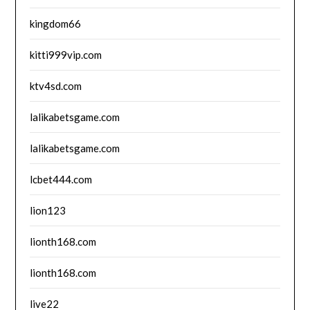
kingdom66
kitti999vip.com
ktv4sd.com
lalikabetsgame.com
lalikabetsgame.com
lcbet444.com
lion123
lionth168.com
lionth168.com
live22