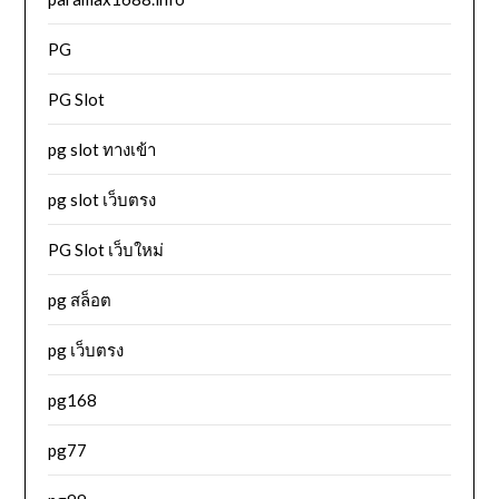
PG
PG Slot
pg slot ทางเข้า
pg slot เว็บตรง
PG Slot เว็บใหม่
pg สล็อต
pg เว็บตรง
pg168
pg77