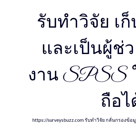
รับทำวิจัย เก
และเป็นผู้ช่
งาน SPSS ในราคา
ถือไ
https://surveysbuzz.com รับทำวิจัย กลั่นกรองข้อ