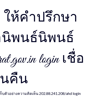
ัย ให้คำปรึกษา
านิพนธ์นิพนธ์
v.in login เชื่อ
ุนคืน
เก็บตัวอย่างความคิดเห็น 202.88.241.208/ahd login