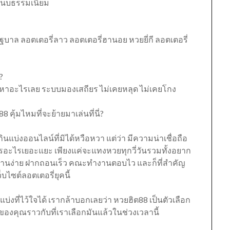
่าขนบธรรมเนียม
ฐบาล ลอตเตอรี่ลาว ลอตเตอรี่ฮานอย หวยยี่กี ลอตเตอรี่
?
ัญหาอะไรเลย ระบบมองเสถียร ไม่เคยหลุด ไม่เคยโกง
8 คุ้มไหมที่จะย้ายมาเล่นที่นี่?
นแบ่งออนไลน์ที่มิได้หวือหวา แต่ว่า มีความน่าเชื่อถือ
งการอะไรเยอะแยะ เพียงแค่จะแทงหวยทุกวี่วันรวมทั้งอยาก
ช้งานง่าย ฝากถอนเร็ว คณะทำงานตอบไว และก็ที่สำคัญ
็บไซต์ลอตเตอรี่ยุคนี้
งที่ไว้ใจได้ เรากล้าบอกเลยว่า หวยฮิต88 เป็นตัวเลือก
กของคุณราวกับที่เราเลือกมันแล้วในช่วงเวลานี้