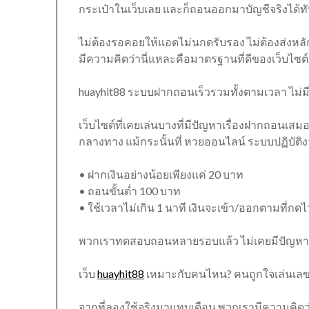
กระเป๋าในเว็บเลย และก็ถอนออกมาบัญชีจริงได้ทั
ไม่ต้องรอคอยให้แอดไม่นกดรับรอง ไม่ต้องส่งหลัก
มีความคิดว่านี่แหละคือมาตรฐานที่ดีของเว็บไซต์
huayhit88 ระบบฝากถอนเร็วรวมทั้งตามเวลา ไม่มีป
เว็บไซต์ที่เคยเล่นบางที่มีปัญหาเรื่องฝากถอนเส
กลางทาง แม้กระนั้นที่ หวยออนไลน์ ระบบปฏิบัติ
• ฝากเงินอย่างน้อยเพียงแค่ 20 บาท
• ถอนขั้นต่ำ 100 บาท
• ใช้เวลาไม่เกิน 1 นาที เงินจะเข้า/ออกตามที่กดไว
พวกเราทดสอบถอนหลายรอบแล้ว ไม่เคยมีปัญหา 
เว็บ
huayhit88
เหมาะกับคนไหน? คนถูกใจเล่นเลข ถูกใ
จากที่ลองใช้จริงมาแทบเดือน พวกเรามีความคิดว