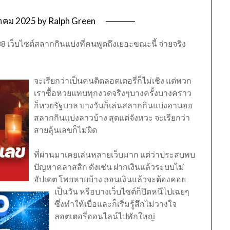
วาคม 2025
by
Ralph Green
8 เว็บไซต์สลากกินแบ่งที่คนพูดถึงเยอะขณะนี้ จ่ายจริง
จะเรียกว่าเป็นคนติดลอตเตอรี่ก็ไม่เชิง แต่พวก
เราซื้อหวยแทบทุกงวดจริงๆบางครั้งบางคราว
ก็หวยรัฐบาล บางวันก็เล่นสลากกินแบ่งฮานอย
สลากกินแบ่งลาวบ้าง สุดแต่จังหวะ จะเรียกว่า
สายลุ้นเลขก็ไม่ผิด
ที่ผ่านมาเคยเล่นหลายเว็บมาก แต่ว่าประสบพบ
ปัญหาคลาสสิก ดังเช่น ฝากเงินแล้วระบบไม่
อัปเดต โพยหายบ้าง ถอนเงินแล้วจะต้องคอย
เป็นวัน หรือบางเว็บไซต์ก็ปิดหนีไปเฉยๆ
ซึ่งทำให้เบื่อและก็เริ่มรู้สึกไม่วางใจ
ลอตเตอรี่ออนไลน์ไปพักใหญ่