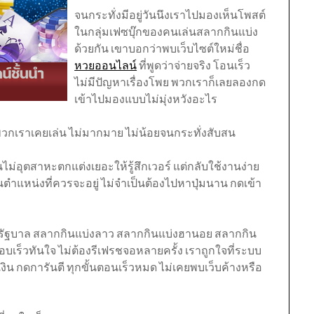
จนกระทั่งมีอยู่วันนึงเราไปมองเห็นโพสต์
ในกลุ่มเฟซบุ๊กของคนเล่นสลากกินแบ่ง
ด้วยกัน เขาบอกว่าพบเว็บไซต์ใหม่ชื่อ
หวยออนไลน์
ที่พูดว่าจ่ายจริง โอนเร็ว
ไม่มีปัญหาเรื่องโพย พวกเราก็เลยลองกด
เข้าไปมองแบบไม่มุ่งหวังอะไร
ที่พวกเราเคยเล่น ไม่มากมาย ไม่น้อยจนกระทั่งสับสน
ันไม่อุตสาหะตกแต่งเยอะให้รู้สึกเวอร์ แต่กลับใช้งานง่าย
ู่ในตำแหน่งที่ควรจะอยู่ ไม่จำเป็นต้องไปหาปุ่มนาน กดเข้า
วยรัฐบาล สลากกินแบ่งลาว สลากกินแบ่งฮานอย สลากกิน
ตรอบเร็วทันใจ ไม่ต้องรีเฟรชจอหลายครั้ง เราถูกใจที่ระบบ
งิน กดการันตี ทุกขั้นตอนเร็วหมด ไม่เคยพบเว็บค้างหรือ