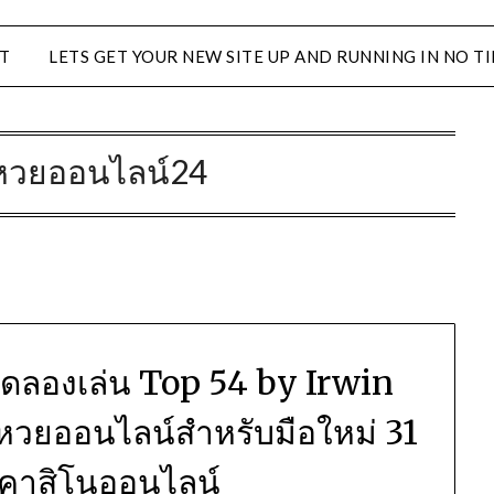
T
LETS GET YOUR NEW SITE UP AND RUNNING IN NO T
หวยออนไลน์24
 ทดลองเล่น Top 54 by Irwin
งหวยออนไลน์สำหรับมือใหม่ 31
คาสิโนออนไลน์