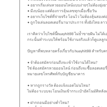
• อยากเริ่มเล่นหวยออนไลน์แบบง่ายๆไม่ต้องยุ่งย
• มีงบน้อย แต่ต้องการลุ้นเลขทุกเมื่อเชื่อวัน
• อยากเว็บไซต์ที่จ่ายจริง โอนไว ไม่ต้องลุ้นสองต่
• ถูกใจเล่นลอตเตอรี่นานาประการ ทั้งยังไทย ลาว ฮ
เราคิดว่าเว็บไซต์นี้huayhit88 ไม่ย้ำขายฝัน ไม่ไ
กระนั้นทำระบบให้พร้อมใช้งานจริงแล้วก็ดูแลลูกค
ปัญหาที่พบหลายครั้งเกี่ยวกับ huayhit88 สำหรับคนท
• จำต้องสมัครก่อนถึงจะเข้าใช้งานได้ไหม?
ใช่ ต้องสมัครหวยออนไลน์ ก่อนถึงจะซื้อลอตเตอรี
หมายเลขโทรศัพท์กับบัญชีธนาคาร
• หากถูกรางวัล ต้องแจ้งแอดไม่นไหม?
ไม่ต้อง ระบบจะโอนเงินเข้ากระเป๋าอัตโนมัติหลัง
• ฝากถอนมีอย่างต่ำไหม?