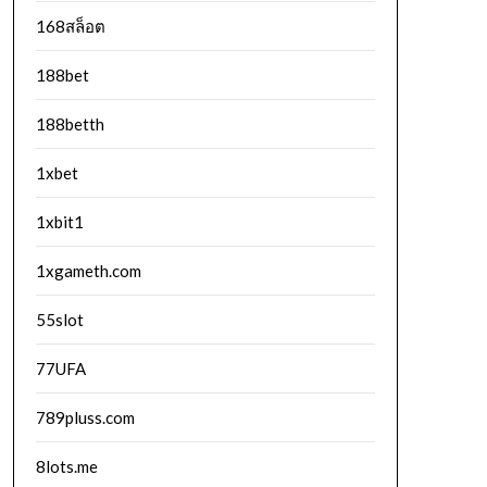
168สล็อต
188bet
188betth
1xbet
1xbit1
1xgameth.com
55slot
77UFA
789pluss.com
8lots.me