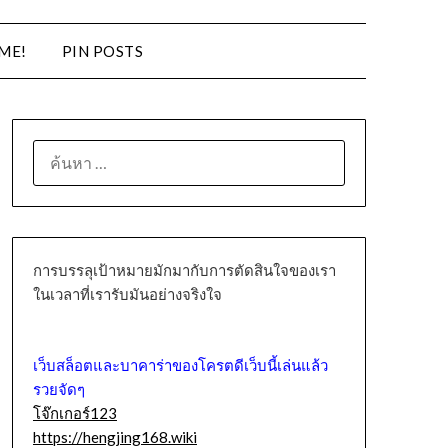
IME!
PIN POSTS
ค้นหา
สำหรับ:
การบรรลุเป้าหมายมักมากับการตัดสินใจของเรา
ในเวลาที่เรารับมันอย่างจริงใจ
เว็บสล็อตและบาคาร่าของโครตดีเว็บนี้เล่นแล้ว
รวยจัดๆ
โจ๊กเกอร์123
https://hengjing168.wiki