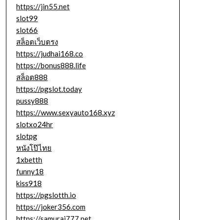
https://jin55.net
slot99
slot66
สล็อตเว็บตรง
https://judhai168.co
https://bonus888.life
สล็อต888
https://pgslot.today
pussy888
https://www.sexyauto168.xyz
slotxo24hr
slotpg
หนังโป๊ไทย
1xbetth
funny18
kiss918
https://pgslotth.io
https://joker356.com
https://samurai777.net