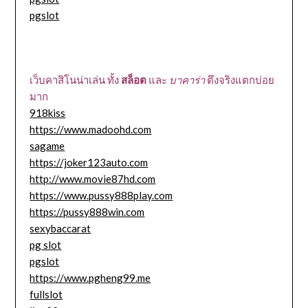
pgslot
เว็บคาสิโนน่าเล่น ทั้ง
สล็อต
และ
บาคาร่า
ตึงจริงแตกบ่อย
มาก
918kiss
https://www.madoohd.com
sagame
https://joker123auto.com
http://www.movie87hd.com
https://www.pussy888play.com
https://pussy888win.com
sexybaccarat
pg slot
pgslot
https://www.pgheng99.me
fullslot