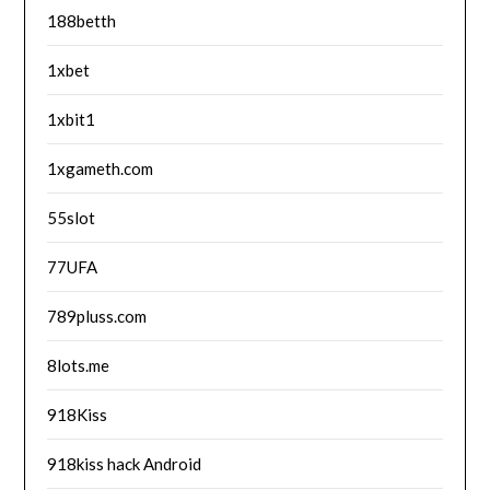
188betth
1xbet
1xbit1
1xgameth.com
55slot
77UFA
789pluss.com
8lots.me
918Kiss
918kiss hack Android