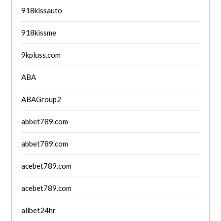
918kissauto
918kissme
9kpluss.com
ABA
ABAGroup2
abbet789.com
abbet789.com
acebet789.com
acebet789.com
allbet24hr