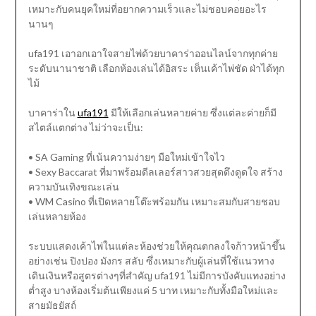
เหมาะกับคนยุคใหม่ที่อยากความเร็วและไม่ชอบคอยอะไร
นานๆ
ufa191 เอาอกเอาใจสายไพ่ด้วยบาคาร่าออนไลน์จากทุกค่าย
ระดับนานาชาติ เลือกห้องเล่นได้อิสระ เห็นเค้าไพ่ชัด ฝ่าได้ทุก
ไม้
บาคาร่าใน
ufa191
มีให้เลือกเล่นหลายค่าย ซึ่งแต่ละค่ายก็มี
สไตล์แตกต่าง ไม่ว่าจะเป็น:
• SA Gaming ที่เน้นความง่ายๆ มือใหม่เข้าใจไว
• Sexy Baccarat ที่มาพร้อมดีลเลอร์สาวสวยสุดดึงดูดใจ สร้าง
ความบันเทิงขณะเล่น
• WM Casino ที่เปิดหลายโต๊ะพร้อมกัน เหมาะสมกับสายชอบ
เล่นหลายห้อง
ระบบแสดงเค้าไพ่ในแต่ละห้องช่วยให้คุณตกลงใจก้าวหน้าขึ้น
อย่างเช่น ปิงปอง มังกร สลับ ซึ่งเหมาะกับผู้เล่นที่ใช้แนวทาง
เดินเงินหรือสูตรต่างๆที่สำคัญ ufa191 ไม่มีการบังคับแทงอย่าง
ต่ำสูง บางห้องเริ่มต้นเพียงแค่ 5 บาท เหมาะกับทั้งมือใหม่และ
สายมัธยัสถ์