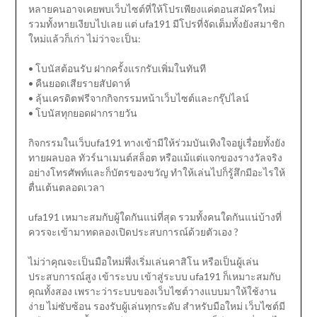
หลายคนอาจเคยพบเว็บไซต์ที่ให้โปรเพียงแค่ตอนสมัครใหม่
รวมทั้งหายเงียบไปเลย แต่ ufa191 มีโปรที่จัดเต็มทั้งยังสมาชิก
ใหม่แล้วก็เก่า ไม่ว่าจะเป็น:
• โบนัสต้อนรับ ฝากครั้งแรกรับเพิ่มในทันที
• คืนยอดเสียรายสัปดาห์
• ลุ้นเครดิตฟรีจากกิจกรรมหน้าเว็บไซต์และกรุ๊ปไลน์
• โบนัสทุกยอดฝากรายวัน
กิจกรรมในเว็บufa191 ทางเข้ามีให้ร่วมบันเทิงใจอยู่เรื่อยทั้งยัง
ทายผลบอล ทัวร์นาเมนต์สล็อต หรือแม้แต่แจกของรางวัลจริง
อย่างโทรศัพท์และก็บัตรของขวัญ ทำให้เล่นไปก็รู้สึกมีอะไรให้
ตื่นเต้นตลอดเวลา
ufa191 เหมาะสมกับผู้ใดกันแน่ที่สุด รวมทั้งคนใดกันแน่บ้างที่
ควรจะเข้ามาทดลองเปิดประสบการณ์ด้วยตัวเอง ?
ไม่ว่าคุณจะเป็นมือใหม่พึ่งเริ่มเล่นคาสิโน หรือเป็นผู้เล่น
ประสบการณ์สูง เข้าระบบ เข้าสู่ระบบ ufa191 ก็เหมาะสมกับ
คุณทั้งสอง เพราะว่าระบบของเว็บไซต์วางแบบมาให้ใช้งาน
ง่าย ไม่ซับซ้อน รองรับผู้เล่นทุกระดับ สำหรับมือใหม่ เว็บไซต์มี