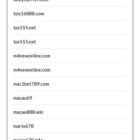
luis16888.com
lux555.net
lux555.net
m4newonline.com
m4newonline.com
mac1bet789.com
macau69
macau888.win
mario678
mario678.info