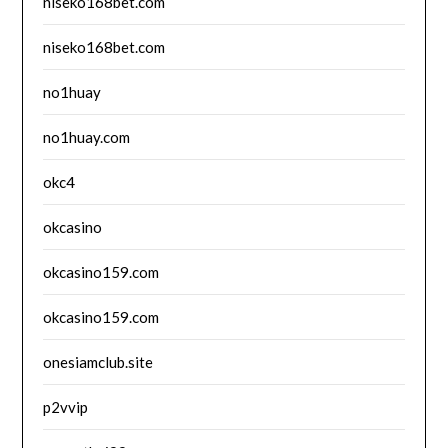
niseko168bet.com
niseko168bet.com
no1huay
no1huay.com
okc4
okcasino
okcasino159.com
okcasino159.com
onesiamclub.site
p2vvip