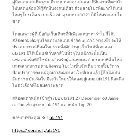
คู่มือสอนเล่นพื้นฐาน มีระบบทดลองเล่นและก็ทีมงานที่ตอบไว
ไม่ปลดปล่อยให้รู้สึกมึนงงคนเดียว ส่วนสายโปรที่อยากได้เกม
ใหม่ๆโปรเด็ด ระบบเร็ว เข้าสู่ระบบ ufa191 ก็มีให้ครบแบบไม่
ขาด
โดยเฉพาะผู้ที่เบื่อกับเว็บเดิมๆที่มีเพียงแค่บาคาร่าไม่กี่โต๊ะ
สล็อตเกมเดิมๆหรือแทงบอลแบบจำกัด ufa191 ทางเข้า จะให้
ประสบการณ์ที่สดใหม่รวมทั้งดีกว่าทุกเว็บไซต์ที่เคยลอง
ufa191 มิได้เป็นแค่เว็บคาสิโนทั่วๆไป แม้กระนั้นเป็น
แพลตฟอร์มที่ดีไซน์มาสำหรับผู้เล่นทุกคน ด้วยระบบที่ลื่นไหล
เกมหลากหลาย ค่ายดังครบ โปรโมชั่นจัดเต็ม รวมทั้งบริการ
ป้อมปราการคง แม้คุณกำลังมองหาเว็บที่เล่นแล้วรู้สึกไม่เป็น
อันตราย บันเทิงใจ มีอะไรใหม่ๆให้ลองอยู่เสมอ ufa191 คือหนึ่ง
ในตัวเลือกที่ไม่สมควรพลาด
สล็อตแตกหนัก เข้าสู่ระบบ ufa191 27 December 68 Jamie
casino เข้าสู่ระบบ ufa191 แตกหนัก Top 20
ขอขอบพระคุณ Ref.
ufa191
https://rebrand.ly/ufa191