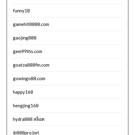
funny18
gamehit8888.com
gaojing888
gem99ths.com
goatza888fin.com
gowingo88.com
happy168
hengjing168
hydra888 สล็อต
ib888pro.bet