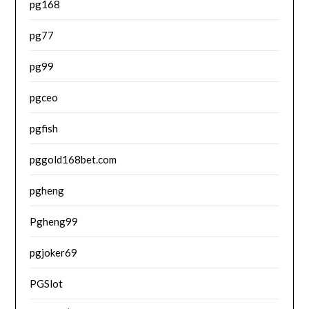
pg168
pg77
pg99
pgceo
pgfish
pggold168bet.com
pgheng
Pgheng99
pgjoker69
PGSlot