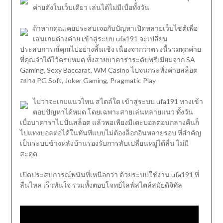
ค่ายดังในเว็บเดียว เล่นได้ไม่มีเบื่อทั้งวัน
ถ้าหากคุณเคยประสบเจอกับปัญหาเปิดหลายเว็บไซต์เพื่อ
เล่นเกมต่างค่าย เข้าสู่ระบบ ufa191 จะเปลี่ยน
ประสบการณ์คุณไปอย่างสิ้นเชิง เนื่องจากว่าตรงนี้รวมทุกค่าย
ที่คุณจำได้ไว้ครบหมด ทั้งสายบาคาร่าระดับพรีเมียมจาก SA
Gaming, Sexy Baccarat, WM Casino ไปจนกระทั่งค่ายสล็อต
อย่าง PG Soft, Joker Gaming, Pragmatic Play
ไม่ว่าจะเกมแนวไหน สไตล์ใด เข้าสู่ระบบ ufa191 ทางเข้า
ตอบปัญหาได้หมด โดยเฉพาะสายเล่นหลายแนว ทั้งวัน
เบื่อบาคาร่าไปปั่นสล็อต แล้วพอเพียงมีเตะบอลตอนกลางคืนก็
ไปแทงบอลต่อได้ในทันทีแบบไม่ต้องล็อกอินหลายรอบ ที่สำคัญ
เป็นระบบข้างหลังบ้านรองรับการสับเปลี่ยนหมู่ได้ลื่น ไม่มี
สะดุด
เปิดประสบการณ์พนันที่เหนือกว่า ด้วยระบบใช้งาน ufa191 ที่
ลื่นไหล เร็วทันใจ รวมทั้งตอบโจทย์ไลฟ์สไตล์สมัยดิจิทัล