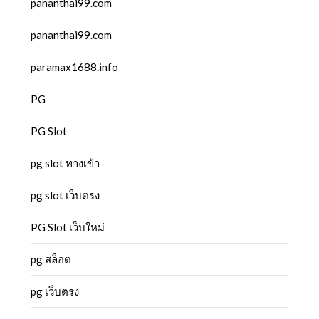
pananthai99.com
pananthai99.com
paramax1688.info
PG
PG Slot
pg slot ทางเข้า
pg slot เว็บตรง
PG Slot เว็บใหม่
pg สล็อต
pg เว็บตรง