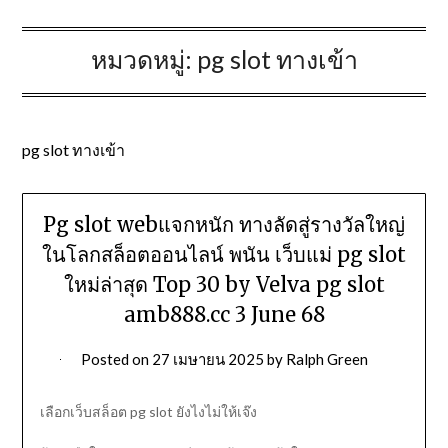
หมวดหมู่:
pg slot ทางเข้า
pg slot ทางเข้า
Pg slot webแจกหนัก ทางลัดสู่รางวัลใหญ่
ในโลกสล็อตออนไลน์ พนัน เว็บแม่ pg slot
ใหม่ล่าสุด Top 30 by Velva pg slot
amb888.cc 3 June 68
Posted on
27 เมษายน 2025
by
Ralph Green
เลือกเว็บสล็อต pg slot ยังไงไม่ให้เจ๊ง