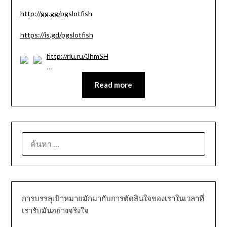
http://gg.gg/pgslotfish
https://is.gd/pgslotfish
http://rlu.ru/3hmSH
…
Read more
ค้นหา
สำหรับ:
การบรรลุเป้าหมายมักมากับการตัดสินใจของเราในเวลาที่
เรารับมันอย่างจริงใจ