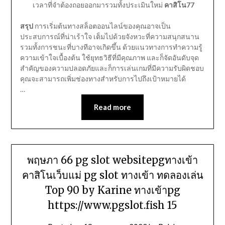
เวลาที่จำต้องถอยออกมารวมทั้งประเมินใหม่
คาสิโน77
สรุป
การเริ่มต้นทางสล็อตออนไลน์ของคุณอาจเป็น
ประสบการณ์ที่น่าเร้าใจ เต็มไปด้วยจังหวะที่ความสนุกสนาน
รวมทั้งการชนะที่บางทีอาจเกิดขึ้น ด้วยแนวทางการทำความรู้
ความเข้าใจเบื้องต้น ใช้ยุทธวิธีที่มีคุณภาพ และก็จัดอันดับจุด
สำคัญของความปลอดภัยและก็การเล่นเกมที่มีความรับผิดชอบ
คุณจะสามารถเพิ่มช่องทางสำหรับการไปถึงเป้าหมายได้
…
Read more
พฤษภา 66 pg slot websitepgทางเข้า
คาสิโนเว็บแม่ pg slot ทางเข้า ทดลองเล่น
Top 90 by Karine ทางเข้าpg
https://www.pgslot.fish 15