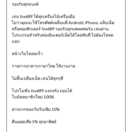
รองรับทุกแบงค์
เล่น fox689 ได้ทุกเครื่องไม้เครื่องมือ
ไม่ว่าคุณจะใช้โทรศัพท์เคลื่อนที่ Android, iPhone, แท็บเล็ต
หรือคอมพิวเตอร์ fox689 รองรับทุกแพลตฟอร์ม เล่นผ่าน
โปรแกรมสำหรับท่องอินเตอร์เน็ตได้โดยทันที ไม่ต้องโหลด
แอป
หน้าเว็บโหลดเร็ว
รายการอาหารภาษาไทย ใช้งานง่าย
ไม่สิ้นเปลืองเน็ต เล่นได้ทุกๆที่
โปรโมชั่น fox689 แจกจริง ถอนได้
โบนัสสมาชิกใหม่ 100%
ฝากแรกของวันรับเพิ่ม 10%
คืนยอดเสีย 5% ทุกอาทิตย์