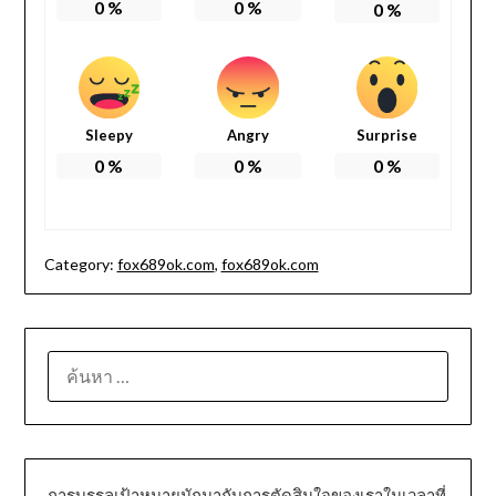
0
%
0
%
0
%
Sleepy
Angry
Surprise
0
%
0
%
0
%
Category:
fox689ok.com
,
fox689ok.com
ค้นหา
สำหรับ:
การบรรลุเป้าหมายมักมากับการตัดสินใจของเราในเวลาที่