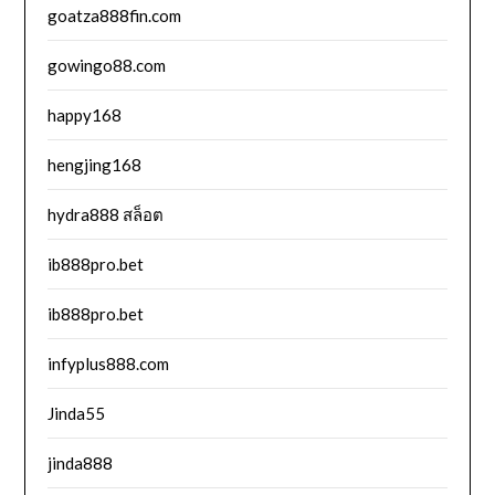
goatza888fin.com
gowingo88.com
happy168
hengjing168
hydra888 สล็อต
ib888pro.bet
ib888pro.bet
infyplus888.com
Jinda55
jinda888