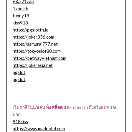
หนังโป๊ไทย
1xbetth
funny18
kiss918
https://pgslotth.io
https://joker356.com
https://samurai777.net
https://tokyoslot88.com
https://betwayvietnam.com
https://jokerasia.net
pgslot
pgslot
เว็บคาสิโนน่าเล่น ทั้ง
สล็อต
และ
บาคาร่า
ตึงจริงแตกบ่อย
มาก
918kiss
https://www.madoohd.com