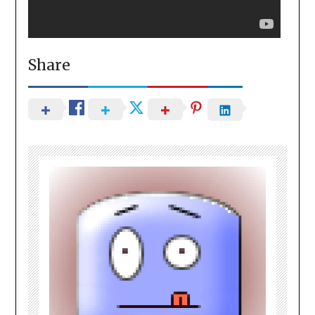
Share