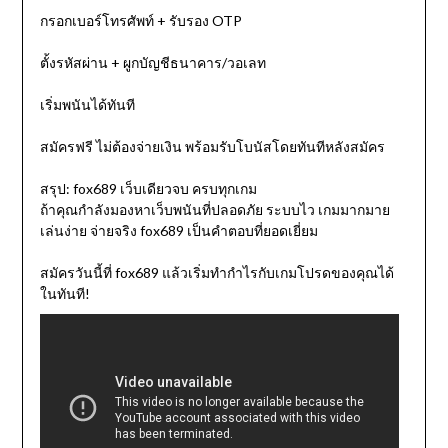
กรอกเบอร์โทรศัพท์ + รับรอง OTP
ตั้งรหัสผ่าน + ผูกบัญชีธนาคาร/วอเลท
เริ่มพนันได้ทันที
สมัครฟรี ไม่ต้องจ่ายเงิน พร้อมรับโบนัสโดยทันทีหลังสมัคร
สรุป: fox689 เว็บเดียวจบ ครบทุกเกม
ถ้าคุณกำลังมองหาเว็บพนันที่ปลอดภัย ระบบไว เกมมากมาย
เล่นง่าย จ่ายจริง fox689 เป็นคำตอบที่ยอดเยี่ยม
สมัครวันนี้ที่ fox689 แล้วเริ่มทำกำไรกับเกมโปรดของคุณได้
ในทันที!