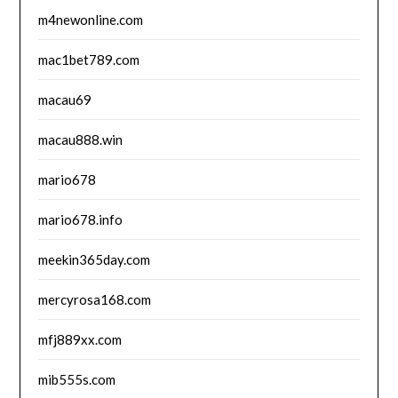
m4newonline.com
mac1bet789.com
macau69
macau888.win
mario678
mario678.info
meekin365day.com
mercyrosa168.com
mfj889xx.com
mib555s.com