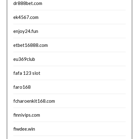
dr888bet.com
ek4567.com
enjoy24.fun
etbet16888.com
eu369club
fafa 123 slot
faro168
fcharoenkit168.com
finnivips.com
fiwdee.win