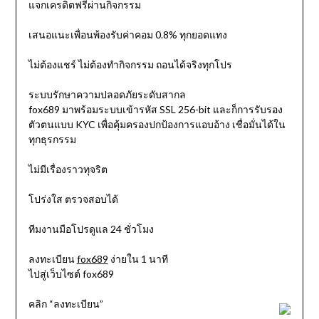
แจกเครดิตฟรีผ่านกิจกรรม
เสนอแนะเพื่อนพ้องรับค่าคอม 0.8% ทุกยอดแทง
ไม่ต้องแชร์ ไม่ต้องทำกิจกรรม ถอนได้จริงทุกโปร
ระบบรักษาความปลอดภัยระดับสากล
fox689 มาพร้อมระบบเข้ารหัส SSL 256-bit และก็การรับรอง
ตัวตนแบบ KYC เพื่อคุ้มครองปกป้องการแอบอ้าง เชื่อมั่นได้ใน
ทุกธุรกรรม
ไม่มีเรื่องราวทุจริต
โปร่งใส ตรวจสอบได้
ทีมงานมือโปรดูแล 24 ชั่วโมง
ลงทะเบียน
fox689
ง่ายใน 1 นาที
ไปสู่เว็บไซต์ fox689
คลิก “ลงทะเบียน”