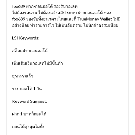
fox689 ฝาก-ถอนออโต้ รองรับวอเลท
ไม่ต้องรอนาน ไม่ต้องแจ้งสลิป ระบบ ฝากถอนออโต้ ของ
fox689 รองรับทั้งธนาคารไทยและก็ TrueMoney Wallet ไม่มี
อย่างน้อย ทำรายการไว ไม่เป็นอันตราย ไม่หักค่าธรรมเนียม
LSI Keywords:
สล็อตฝากถอนออโต้
เพิ่มเติมเงินวอเลทไม่มีขั้นต่ำ
ธุรกรรมเร็ว
ระบบออโต้ 1 วัน
Keyword Suggest:
ฝาก 1 บาทก็ถอนได้
ถอนได้สูงสุดไม่ยั้ง