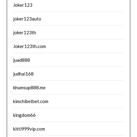
Joker123
joker123auto
joker123th
Joker123th.com
juad888
judhai168
khumsup888.me
kimchibetbet.com
kingdom66
kitti999vip.com