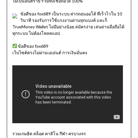
ไม่เป็นอันตราย รวมทั้งเชื่อถือได้ 100%
ข้อดีของ fox689 เป็นระบบ ฝากถอนออโต้ ที่เร็วไวใน 10
วินาที รองรับการใช้แรงงานผ่านทุกแบงค์ และก็
TrueMoney Wallet ไม่มีอย่างน้อย สมัครง่าย เล่นผ่านมือถือได้
ทุกระบบ ไม่ต้องโหลดแอป
ข้อดีของ fox689
เว็บไซต์ตรงไม่ผ่านเอเย่นต์ การเงินมั่นคง
รวมเกมฮิต สล็อต คาสิโน กีฬา ครบวงจร