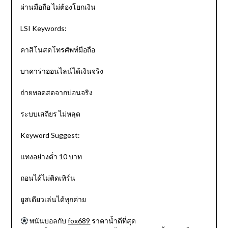
ผ่านมือถือ ไม่ต้องโยกเงิน
LSI Keywords:
คาสิโนสดโทรศัพท์มือถือ
บาคาร่าออนไลน์ได้เงินจริง
ถ่ายทอดสดจากบ่อนจริง
ระบบเสถียร ไม่หลุด
Keyword Suggest:
แทงอย่างต่ำ 10 บาท
ถอนได้ไม่ติดเทิร์น
ยูสเดียวเล่นได้ทุกค่าย
พนันบอลกับ
fox689
ราคาน้ำดีที่สุด