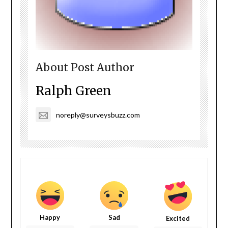
About Post Author
Ralph Green
noreply@surveysbuzz.com
Happy
Sad
Excited