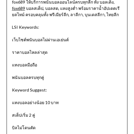
fox689 ให้บริการพนันบอลออนไลน์ครบทุกลีก ทั้ง บอลเต็ง,
fox689
บอลสเต็ป, บอลสด, แทงสูงต่ำ พร้อมราคาน้ำอัปเดตเรี
ยลไทม์ ครอบคลุมทั้ง พรีเมียร์ลีก, ลาลีกา, บุนเดสลีกา, ไทยลีก
LSI Keywords:
เว็บไซต์พนันบอลไม่ผ่านเอเย่นต์
ราคาบอลไหลล่าสุด
แทงบอลมือถือ
พนันบอลครบทุกคู่
Keyword Suggest:
แทงบอลอย่างน้อย 10 บาท
สเต็ปเริ่ม 2 คู่
บิลไม่โดนตัด