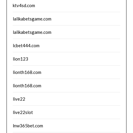
ktv4sd.com
lalikabetsgame.com
lalikabetsgame.com
lcbet444.com
lion123
lionth168.com
lionth168.com
live22
live22slot
lnw365bet.com