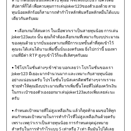
สัปดาห์ก็ได้ เพื่อควบคุมการเล่นjoker123ของตัวเองด้วย สาย
ทุนน้อยหลักร้อยก็สามารถทำกำไรหลักพันหรือหลักหมื่นได้แบบ
เดียวกันครับผม
• เลือกเกมให้สมควร ในเมื่อพวกเราเป็นสายทุนน้อย การเล่น
joker123auto นั้น คุณก็จำต้องเลือกเกมที่เหมาะกับงบประมาณ
ของคุณด้วย บากบั่นมองหาเกมที่มีการเบทขั้นต่ำที่สุดเข้าไว้
คุณจะได้เล่นได้นานเพิ่มขึ้นนั่นเองครับผม ยิ่งไปกว่านี้ มองหา
เกมที่มีค่า RTP สูงๆเข้าไว้ก็จะดีเลิศๆครับผม
• ใช้โปรโมชั่นต่างๆเข้าช่วย บอกเลยว่า โปรโมชั่นของเรา
joker123 มีเยอะมากจำนวนมาก และเหมาะกับสายทุนน้อย
อย่างแน่อนนครับ โปรโมชั่นโบนัสเครดิตฟรีต่างๆจากเราจะ
ช่วยทำให้คุณมีงบประมาณที่มากเพิ่มขึ้นโดยที่ไม่ต้องควักเงิน
ในกระเป๋าของตัวเองออกมาเล่นjoker123autoเพิ่มเลยล่ะนะ
ครับ
• กำหนดเป้าหมายที่ไม่สูงเหลือเกิน แล้วก็สุดท้าย ผมขอให้ทุก
คนกำหนดเป้าหมายในการทำกำไรที่ไม่สูงเหลือเกินด้วยครับ
เพราะเหตุว่าเราเป็นสายทุนน้อย การกำหนดจุดมุ่งหมาย
สำหรับในการทำกำไรแบบ 5 เท่าหรือ 7 เท่า ลืมมันไปได้เลย