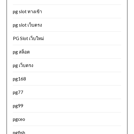
pg slot ทางเข้า
pg slot เว็บตรง
PG Slot เว็บใหม่
pg สล็อต
pg เว็บตรง
pg168
pg77
pg99
pgceo
pgfish