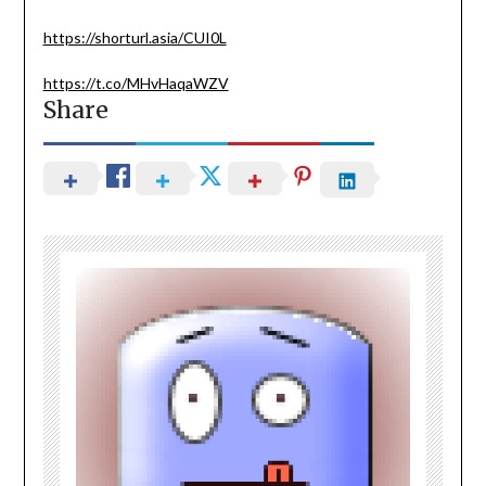
https://shorturl.asia/CUI0L
https://t.co/MHvHaqaWZV
Share