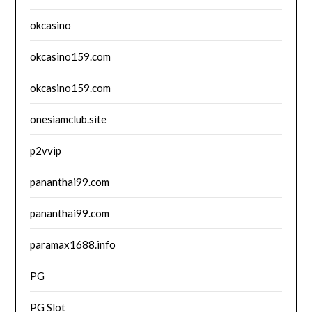
okcasino
okcasino159.com
okcasino159.com
onesiamclub.site
p2vvip
pananthai99.com
pananthai99.com
paramax1688.info
PG
PG Slot