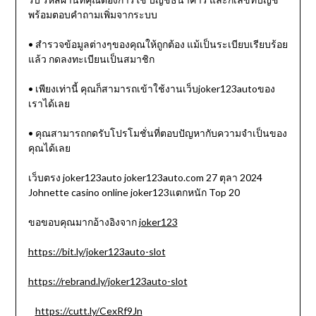
พร้อมตอบคำถามเพิ่มจากระบบ
• สำรวจข้อมูลต่างๆของคุณให้ถูกต้อง แม้เป็นระเบียบเรียบร้อย
แล้ว กดลงทะเบียนเป็นสมาชิก
• เพียงเท่านี้ คุณก็สามารถเข้าใช้งานเว็บjoker123autoของ
เราได้เลย
• คุณสามารถกดรับโปรโมชั่นที่ตอบปัญหากับความจำเป็นของ
คุณได้เลย
เว็บตรง joker123auto joker123auto.com 27 ตุลา 2024
Johnette casino online joker123แตกหนัก Top 20
ขอขอบคุณมากอ้างอิงจาก
joker123
https://bit.ly/joker123auto-slot
https://rebrand.ly/joker123auto-slot
https://cutt.ly/CexRf9Jn