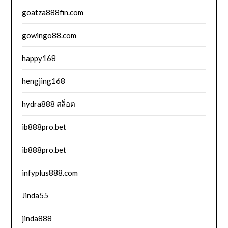
goatza888fin.com
gowingo88.com
happy168
hengjing168
hydra888 สล็อต
ib888pro.bet
ib888pro.bet
infyplus888.com
Jinda55
jinda888