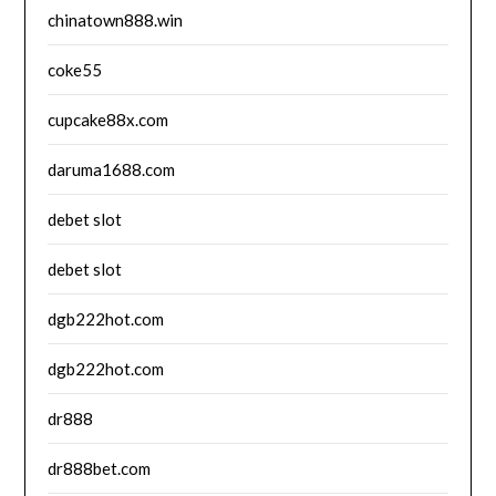
chinatown888.win
coke55
cupcake88x.com
daruma1688.com
debet slot
debet slot
dgb222hot.com
dgb222hot.com
dr888
dr888bet.com