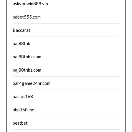
askyouwin888 vip
babet555.com
Baccarat
baj88thb
baj88thbz.com
baj88thbz.com
bar4game24hr.com
baslot168
bbp168.me
bestbet