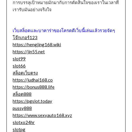
การบรรลุเป้าหมายมักมากับการตัดสินใจของเราในเวลาที่
เรารับมันอย่างจริงใจ
เว็บสล็อตและบาคาร่าของโครตดีเว็บนี้เล่นแล้วรวยจัดๆ
โจ๊กเกอร์123
https://hengjing168.wiki
https://jin55.net
slot99
slot66
สล็อตเว็บตรง
https://judhai168.co
https://bonus888.life
สล็อต888
https://pgslot.today
pussy888
https://www.sexyauto168.xyz
slotxo24hr
slotpg