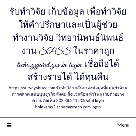
รับทำวิจัย เก็บข้อมูล เพื่อทำวิจัย
ให้คำปรึกษาและเป็นผู้ช่วย
ทำงานวิจัย วิทยานิพนธ์นิพนธ์
งาน SPSS ในราคาถูก
techo.gujarat.gov.in login เชื่อถือได้
สร้างรายได้ ได้ทุนคืน
https://surveysbuzz.com รับทำวิจัย กลั่นกรองข้อมูลที่แม่นยำด้าน
การตลาด สนับนุนธุรกิจ สังคม สิ่งแวดล้อม ทำโพล เก็บตัวอย่าง
ความคิดเห็น 202.88.241.208/ahd login
boiexams2.schemaxtech.com login
Menu