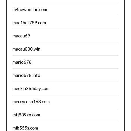
m4newonline.com
mac1bet789.com
macau69
macau888.win
mario678
mario678.info
meekin365day.com
mercyrosa168.com
mfj889xx.com
mib555s.com