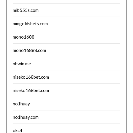
mib555s.com
mmgoldsbets.com
mono1688
mono16888.com
nbwin.me
niseko168bet.com
niseko168bet.com
no1huay
no1huay.com
okc4