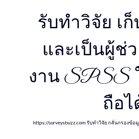
รับทำวิจัย เก
และเป็นผู้ช่
งาน SPSS ในราคา
ถือไ
https://surveysbuzz.com รับทำวิจัย กลั่นกรองข้อ