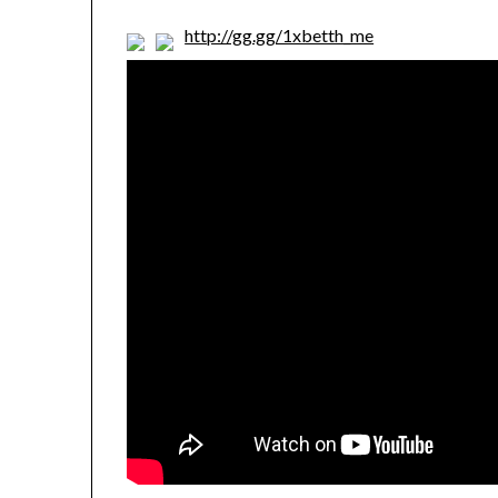
http://gg.gg/1xbetth_me