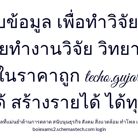
็บข้อมูล เพื่อทำวิจ
วยทำงานวิจัย วิทย
ถูก techo.gujarat.go
ด้ สร้างรายได้ ได้ท
มูลที่แม่นยำด้านการตลาด สนับนุนธุรกิจ สังคม สิ่งแวดล้อม ทำโพล 
boiexams2.schemaxtech.com login