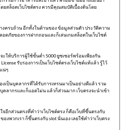
สล็อตเว็บไซต์ตรง ควรมีคุณสมบัติเบื้องต้นโดย
างครบถ้วน อีกทั้งในด้านของ ข้อมูลส่วนตัว ประวัติความ
ลอดภัยของการฝากถอนและก็เล่นเกมสล็อตในเว็บไซต์
ห้บริการผู้ใช้ขั้นต่ำ 5000 ยูซเซอร์พร้อมเพียงกัน
บ License รับรองการเป็นเว็บไซต์ตรงเว็บไซต์แท้แล้ว รู้ไว้
แน่ๆ
ต้องเป็นบุคลากรที่ได้รับการเทรนมาเป็นอย่างดีแล้ว รวม
บุคลากรและก็แอดไม่น แล้วก็ส่วนมาก เว็บตรงจะนำเข้า
ีกส่วนตรงที่คำว่าเว็บไซต์ตรง ก็คือเว็บที่ขึ้นตรงกับ
 ของพวกเรา ก็ขึ้นตรงกับ slot นั่นเอง เลยใช้คำว่าเว็บตรง