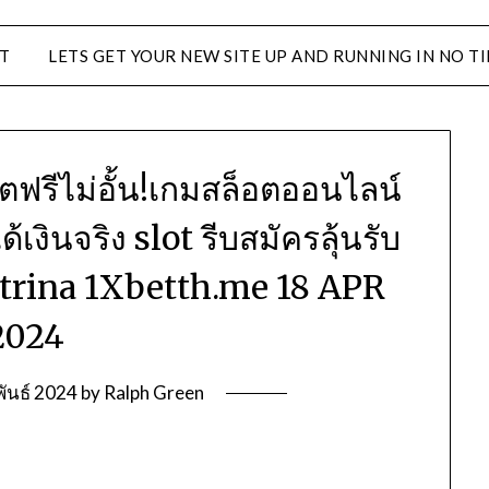
T
LETS GET YOUR NEW SITE UP AND RUNNING IN NO T
ตฟรีไม่อั้น!เกมสล็อตออนไลน์
้เงินจริง slot รีบสมัครลุ้นรับ
atrina 1Xbetth.me 18 APR
2024
พันธ์ 2024
by
Ralph Green