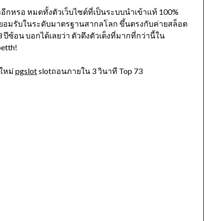
อีกหรอ หมดทั้งตัวเว็บไซต์ที่เป็นระบบนำเข้าแท้ 100%
ยินยอมรับในระดับมาตรฐานสากลโลก ขึ้นตรงกับค่ายสล็อต
ซ้อน บอกได้เลยว่า ตัวตึงตัวเต็งที่มากที่กว่านี้ใน
etth!
 ใหม่
pgslot
slotถอนภายใน 3 วินาที Top 73