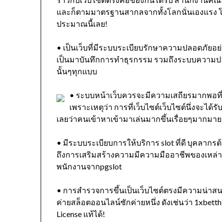
และก็ตามมาตรฐานสากลจากทั้งโลกนั่นเองแรง โดย
ประมาณนี้เลย!
• เป็นเว็บที่มีระบบระเบียบรักษาความปลอดภัยอย่
เป็นมาบันทึกการทำธุรกรรม รวมถึงระบบความป
นั้นๆทุกแบบ
• ระบบหน้าเว็บควรจะมีความเสถียรมากพอที่จะใ
เพราะเหตุว่า การที่เว็บไซต์เว็บไซต์นึ่งจะได้รั
เลยว่าคนเข้าหาเข้ามาเล่นมากขึ้นเรื่อยๆมากมาย
• มีระบบระเบียบการให้บริการ slot ที่ดี บุคลากร
ถึงการเสริมสร้างความมีความมืออาชีพของเหล่า
พนักงานจากpgslot
• การสำรวจการขึ้นเป็นเว็บไซต์ตรงมีความน่าสนใจอ
ค่ายสล็อตออนไลน์ซักค่ายหนึ่ง ดังเช่นว่า 1xbetth
License แท้ได้!