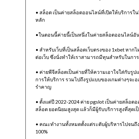
• สล็อต เป็นค่ายสล็อตออนไลน์ที่เปิดให้บริการในป
หลัก
•ในตอนนี้ค่ายนี้เป็นหนึ่งในค่ายสล็อตออนไลน์อ
• สำหรับเว็บที่เป็นสล็อตเว็บตรงของ 1xbet หากไม่
ต่อเว็บ ซึ่งนั่งทำให้เราสามารถมีทุนสำหรับในก
• ค่ายพีจีสล็อตเป็นค่ายที่ให้ความเอาใจใส่กับร
การให้บริการ รวมไปถึงรูปแบบของเกมต่างๆจะอ
รำคาญ
• ตั้งแต่ปี 2022-2024 ค่าย pgslot เป็นค่ายสล็อต
สล็อต ยอดนิยมสูงสุด แล้วก็มีผู้รับบริการสูงที่สุ
• คณะทำงานทั้งหมดตั้งแต่ระดับผู้บริหารไปจนถ
100%