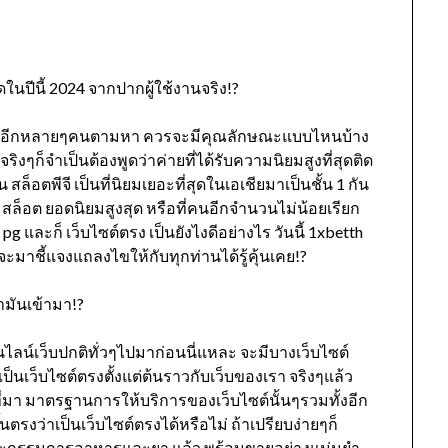
ุดในปีนี้ 2024 จากปากผู้ใช้งานจริง!?
ง ที่คนอีกหลายๆคนตามหา ควรจะมีคุณลักษณะแบบไหนบ้าง
ๆก็จำเป็นต้องพูดว่าค่ายที่ได้รับความนิยมสูงที่สุดติด
ล็อตพีจี เป็นที่นิยมเยอะที่สุดในเอเชียมาเป็นชั้น 1 กัน
์ สล็อต ยอดนิยมสูงสุด หรือที่คนอีกจำนวนไม่น้อยเรียก
ง pg และก็ เว็บไซต์ตรง เป็นยังไงดีอย่างไร วันนี้ 1xbetth
ยจะมาชี้แจงแถลงไขให้กับทุกท่านได้รู้คุ้นเคย!?
ามันเข้ามา!?
นไลน์เว็บปกติทั่วๆไปมาก่อนนี่แหละ จะมีบางเว็บไซต์
รเป็นเว็บไซต์ตรงตั้งแต่ต้นราวกับเว็บของเรา จริงๆแล้ว
ไปที่มา มาตรฐานการให้บริการของเว็บไซต์นั้นๆรวมทั้งอีก
ตรงว่าเป็นเว็บไซต์ตรงได้หรือไม่ ถ้าเปรียบง่ายๆก็
คณะกรรมการอาหารและยา แล้ว พร้อมขายอย่างแม่นยำ