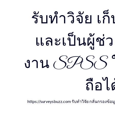
รับทำวิจัย เก
และเป็นผู้ช่
งาน SPSS ในราคา
ถือไ
https://surveysbuzz.com รับทำวิจัย กลั่นกรองข้อ