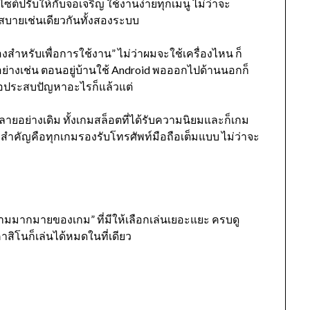
ซต์ปรับให้กับจอเจริญ ใช้งานง่ายทุกเมนู ไม่ว่าจะ
ได้สบายเช่นเดียวกันทั้งสองระบบ
่องสำหรับเพื่อการใช้งาน” ไม่ว่าผมจะใช้เครื่องไหน ก็
อย่างเช่น ตอนอยู่บ้านใช้ Android พอออกไปด้านนอกก็
หรือประสบปัญหาอะไรก็แล้วแต่
ลายอย่างเดิม ทั้งเกมสล็อตที่ได้รับความนิยมและก็เกม
ที่สำคัญคือทุกเกมรองรับโทรศัพท์มือถือเต็มแบบ ไม่ว่าจะ
 “ความมากมายของเกม” ที่มีให้เลือกเล่นเยอะแยะ ครบดู
สิโนก็เล่นได้หมดในที่เดียว