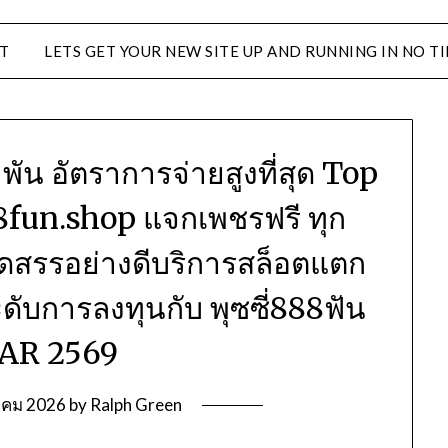
T
LETS GET YOUR NEW SITE UP AND RUNNING IN NO T
ัน อัตราการจ่ายสูงที่สุด Top
fun.shop แจกเพชรฟรี ทุก
ัดสรรอย่างดีบริการสล็อตแตก
ับการลงทุนกับ พุซซี่888ฟัน
AR 2569
าคม 2026
by
Ralph Green