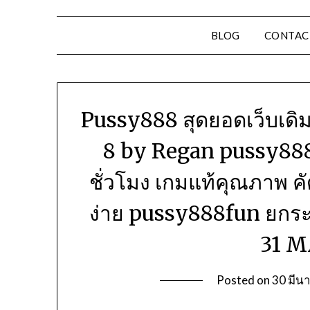
BLOG
CONTAC
Pussy888 สุดยอดเว็บเดิมพ
8 by Regan pussy888
ชั่วโมง เกมแท้คุณภาพ ค
ง่าย pussy888fun ยกระด
31 M
Posted on
30 มีน