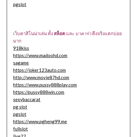
pgslot
เว็บคาสิโนน่าเล่น ทั้ง
สล็อต
และ
บาคาร่า
ตึงจริงแตกบ่อย
มาก
918kiss
https://www.madoohd.com
sagame
https://joker123auto.com
http://www.movie87hd.com
https://www.pussy888play.com
https://pussy888win.com
sexybaccarat
pg slot
pgslot
https://www.pgheng99.me
fullslot
live22