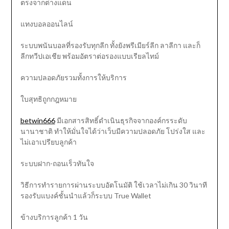
ตรงจากต่างแดน
แทงบอลออนไลน์
ระบบพนันบอลที่รองรับทุกลีก ทั้งยังพรีเมียร์ลีก ลาลีกา และก็
ลีกทวีปเอเชีย พร้อมอัตราต่อรองแบบเรียลไทม์
ความปลอดภัยรวมทั้งการให้บริการ
ใบสุทธิถูกกฎหมาย
betwin666
มีเอกสารสิทธิ์ดำเนินธุรกิจจากองค์กรระดับ
นานาชาติ ทำให้มั่นใจได้ว่าเว็บมีความปลอดภัย โปร่งใส และ
ไม่เอาเปรียบลูกค้า
ระบบฝาก-ถอนเร็วทันใจ
วิธีการทำรายการผ่านระบบอัตโนมัติ ใช้เวลาไม่เกิน 30 วินาที
รองรับแบงค์ชั้นนำแล้วก็ระบบ True Wallet
ข้างบริการลูกค้า 1 วัน