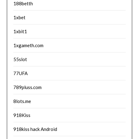
188betth
1xbet
1xbit1
1xgameth.com
55slot
77UFA
789pluss.com
8lots.me
918Kiss
918kiss hack Android