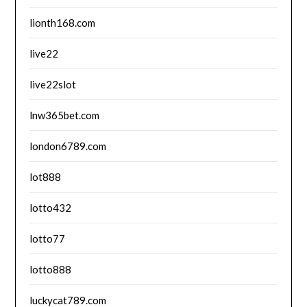
lionth168.com
live22
live22slot
lnw365bet.com
london6789.com
lot888
lotto432
lotto77
lotto888
luckycat789.com