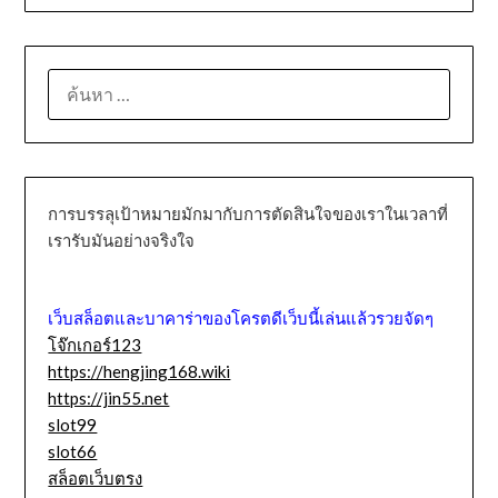
ค้นหา
สำหรับ:
การบรรลุเป้าหมายมักมากับการตัดสินใจของเราในเวลาที่
เรารับมันอย่างจริงใจ
เว็บสล็อตและบาคาร่าของโครตดีเว็บนี้เล่นแล้วรวยจัดๆ
โจ๊กเกอร์123
https://hengjing168.wiki
https://jin55.net
slot99
slot66
สล็อตเว็บตรง