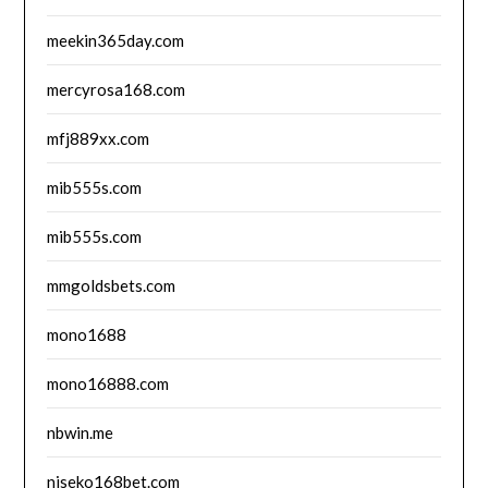
meekin365day.com
mercyrosa168.com
mfj889xx.com
mib555s.com
mib555s.com
mmgoldsbets.com
mono1688
mono16888.com
nbwin.me
niseko168bet.com