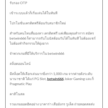
รับรอง OTP
เข้าระบบแล้วก็เริ่มเล่นได้ในทันที
โปรโมชั่นเครดิตฟรีต้อนรับสมาชิกใหม่
สำหรับคนไหนที่มองหา เครดิตฟรี แค่เพียงคุณทำการ สมัคร
betwin666 ก็สามารถรับโบนัสต้อนรับได้ในทันที ไม่ต้องแชร์
ไม่ต้องทำกิจกรรมให้ยุ่งยาก
จำพวกเกมที่มีให้บริการใน betwin666
สล็อตออนไลน์
มีสล็อตให้เลือกเล่นมากยิ่งกว่า 1,000 เกม จากค่ายดังระดับ
นานาชาติ ได้แก่ PG Slot,
betwin666
Joker Gaming และก็
Pragmatic Play
คาสิโนสด
รวมเกมยอดฮิตอย่าง บาคาร่า เสือมังกร รูเล็ต ถ่ายทอดสดส่ง