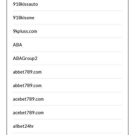
918kissauto
918kissme
9kpluss.com
ABA
ABAGroup2
abbet789.com
abbet789.com
acebet789.com
acebet789.com
allbet24hr