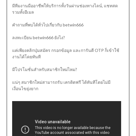
มีทีมงานมืออาชีพให้บริการทั้งวันผ่านช่องทางไลน์, แชทสด
รวมทั้งอีเมล
คำถามที่พบได้ทั่วไปเกี่ยวกับ betwin666
ลงทะเบียน betwin666 ยังไง?
แค่เพียงคลิกปุ่มสมัคร กรอกข้อมูล และการันตี OTP ก็เข้าใช้
งานได้โดยทันที
มีโปรโมชั่นสำหรับสมาชิกใหม่ไหม?
แน่ๆ สมาชิกใหม่สามารถรับ เครดิตฟรี ได้ทันทีโดยไม่มี
เงื่อนไขยุ่งยาก