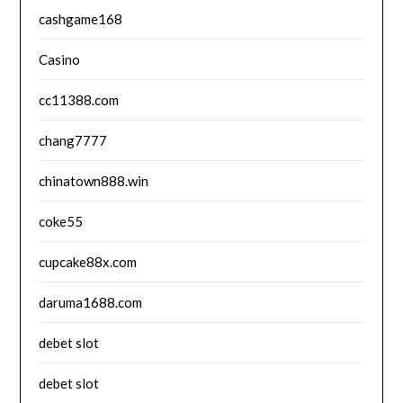
cashgame168
Casino
cc11388.com
chang7777
chinatown888.win
coke55
cupcake88x.com
daruma1688.com
debet slot
debet slot