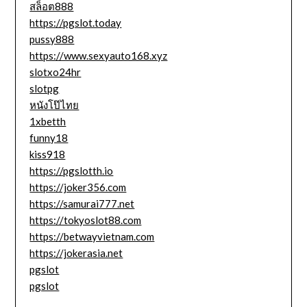
สล็อต888
https://pgslot.today
pussy888
https://www.sexyauto168.xyz
slotxo24hr
slotpg
หนังโป๊ไทย
1xbetth
funny18
kiss918
https://pgslotth.io
https://joker356.com
https://samurai777.net
https://tokyoslot88.com
https://betwayvietnam.com
https://jokerasia.net
pgslot
pgslot