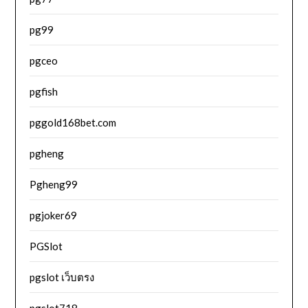
pg99
pgceo
pgfish
pggold168bet.com
pgheng
Pgheng99
pgjoker69
PGSlot
pgslot เว็บตรง
pgslot718