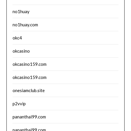
no1huay
no1huay.com
okc4
okcasino
okcasino159.com
okcasino159.com
onesiamclub.site
p2vvip
pananthai99.com
pananthai99.com