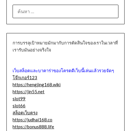
ค้นหา
สำหรับ:
การบรรลุเป้าหมายมักมากับการตัดสินใจของเราในเวลาที่
เรารับมันอย่างจริงใจ
เว็บสล็อตและบาคาร่าของโครตดีเว็บนี้เล่นแล้วรวยจัดๆ
โจ๊กเกอร์123
https://hengjing168.wiki
https://jin55.net
slot99
slot66
สล็อตเว็บตรง
https://judhai168.co
https://bonus888.life