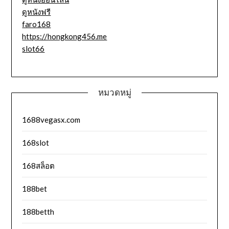
ดูหนังฟรี
faro168
https://hongkong456.me
slot66
หมวดหมู่
1688vegasx.com
168slot
168สล็อต
188bet
188betth