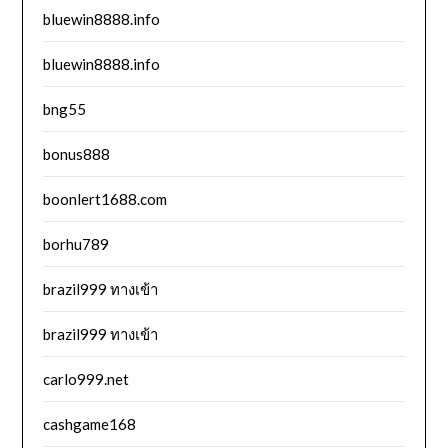
bluewin8888.info
bluewin8888.info
bng55
bonus888
boonlert1688.com
borhu789
brazil999 ทางเข้า
brazil999 ทางเข้า
carlo999.net
cashgame168