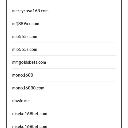
mercyrosa168.com
mfj889xx.com
mib555s.com
mib555s.com
mmgoldsbets.com
mono1688
mono16888.com
nbwin.me
niseko168bet.com
niseko168bet.com