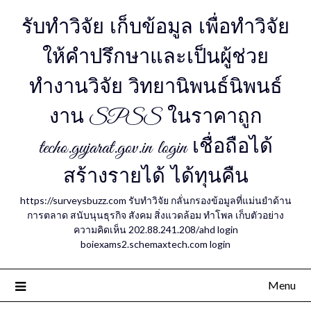
รับทำวิจัย เก็บข้อมูล เพื่อทำวิจัย
ให้คำปรึกษาและเป็นผู้ช่วย
ทำงานวิจัย วิทยานิพนธ์นิพนธ์
งาน SPSS ในราคาถูก
techo.gujarat.gov.in login เชื่อถือได้
สร้างรายได้ ได้ทุนคืน
https://surveysbuzz.com รับทำวิจัย กลั่นกรองข้อมูลที่แม่นยำด้าน
การตลาด สนับนุนธุรกิจ สังคม สิ่งแวดล้อม ทำโพล เก็บตัวอย่าง
ความคิดเห็น 202.88.241.208/ahd login
boiexams2.schemaxtech.com login
Menu