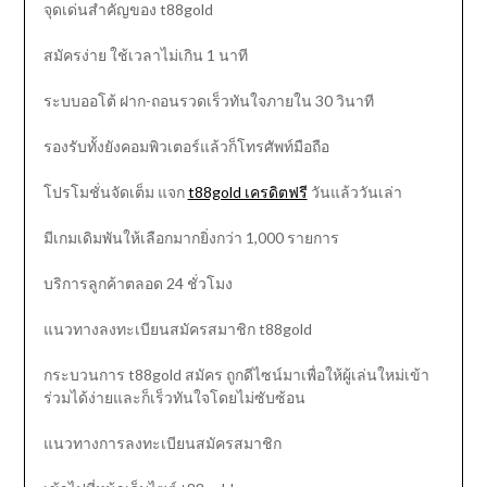
จุดเด่นสำคัญของ t88gold
สมัครง่าย ใช้เวลาไม่เกิน 1 นาที
ระบบออโต้ ฝาก-ถอนรวดเร็วทันใจภายใน 30 วินาที
รองรับทั้งยังคอมพิวเตอร์แล้วก็โทรศัพท์มือถือ
โปรโมชั่นจัดเต็ม แจก
t88gold เครดิตฟรี
วันแล้ววันเล่า
มีเกมเดิมพันให้เลือกมากยิ่งกว่า 1,000 รายการ
บริการลูกค้าตลอด 24 ชั่วโมง
แนวทางลงทะเบียนสมัครสมาชิก t88gold
กระบวนการ t88gold สมัคร ถูกดีไซน์มาเพื่อให้ผู้เล่นใหม่เข้า
ร่วมได้ง่ายและก็เร็วทันใจโดยไม่ซับซ้อน
แนวทางการลงทะเบียนสมัครสมาชิก