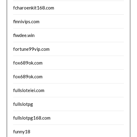
fcharoenkit168.com
finnivips.com
fiwdee.win
fortune99vip.com
fox689ok.com
fox689ok.com
fullsloteiei.com
fullslotpg
fullslotpg168.com
funny18