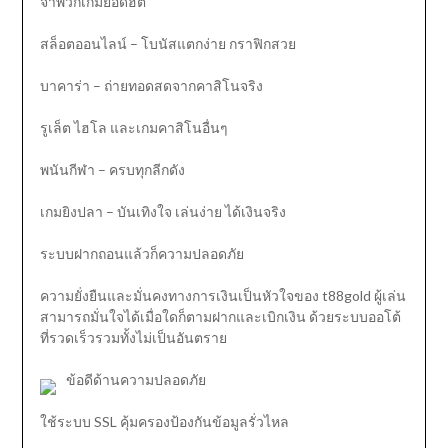
จำพวกเกมยอดฮิต
สล็อตออนไลน์ – โบนัสแตกง่าย กราฟิกสวย
บาคาร่า – ถ่ายทอดสดจากคาสิโนจริง
รูเล็ต ไฮโล และเกมคาสิโนอื่นๆ
พนันกีฬา – ครบทุกลีกดัง
เกมยิงปลา – บันเทิงใจ เล่นง่าย ได้เงินจริง
ระบบฝากถอนแล้วก็ความปลอดภัย
ความยั่งยืนและมั่นคงทางการเงินเป็นหัวใจของ t88gold ผู้เล่น
สามารถมั่นใจได้เมื่อใดก็ตามฝากและเบิกเงิน ด้วยระบบออโต้
ที่รวดเร็วรวมทั้งไม่เป็นอันตราย
ข้อดีด้านความปลอดภัย
ใช้ระบบ SSL คุ้มครองป้องกันข้อมูลรั่วไหล