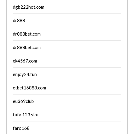
dgb222hot.com
dr888
dr888bet.com
dr888bet.com
ek4567.com
enjoy24.fun
etbet16888.com
eu369club
fafa 123 slot
faro168